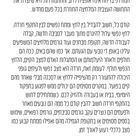
המודרני בריחה אינה אופציה לרוב וההתמודדות היא שיוצרת את
התחושה העצבית המלחיצה החוזרת בכל פעם מחדש.
קודם כל, חשוב להבדיל בין לחץ ומתח נפשיים לבין התקפי חרדה.
לחץ נפשי עלול להיגרם מתוך מעבר לסביבה חדשה, קבלה
לעבודה חדשה, תקופת מבחנים ועוד גורמים מלחיצים המשפיעים
עלינו באופן די טבעי עם הגעתם. אך כמו שהם באים, ככה הם
חולפים ולאחר היעלמותם או הסתגלות האדם למצב הקיים, הלחץ
הנפשי חולף. לעומת זאת, חרדה היא מצב נפשי ולעיתים גופני
היכולה להתעורר רק מהציפייה ללחץ או לסכנה מבלי שאחד מהם
קיים בפועל. במקרים מסוימים הם יכולים ממש לפגוע בתפקוד
היומיומי, בבית או בעבודה ולהזיק לכם. כשמתחילים לחוש
בהתקפי חרדה חשוב להבין קודם כל ממה הם נובעים מאחר
ולפעמים הם נוצרים עקב גורמים סביבתיים, גורמים רפואיים, שימוש
בסמים מסוימים או בתקופת הגמילה מהם ואפילו ממתח קבוע כמו
מצב כלכלי רעוע לאורך זמן.