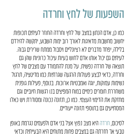
השפעות של לחץ וחרדה
כמו כן, אדם הנתון במצב של לחץ וחרדה החוזר לעיתים תכופות
יחשוב מחשבות מדאיגות לאורך רוב ימות השבוע, יתקשה להירדם
בלילה, יפחד מדברים לא רציונליים ויסבול ממתח שרירים גבוה.
לעיתים גם יכול אותו אדם לחוש בעיות עיכול כרוניות שהן גם
תוצאה של חרדה נפשית. על מנת להתמודד עם מצבים של לחץ
וחרדה, כדאי לבצע פעולות הרגעה שגרתיות כמו מדיטציה, תרגול
נשימות עמוקות, יוגה ואמבטיות ארוכות. בנוסף, פעילות גופנית
משחררת חומרים כימיים במוח המפיצים בנו רגשות חיוביים וגם
מחזקת את הדימוי העצמי. כמו כן, תזונה נכונה ומסודרת ויש כאלו
המסתייעים גם בתוספי תזונה ייעודיים.
לסיכום,
חרדה
היא מצב נפוץ אצל בני אדם ולפעמים נגרמת באופן
טבעי אך חזרתה גם במצבים פחות מתוחים היא הבעייתית וכדאי