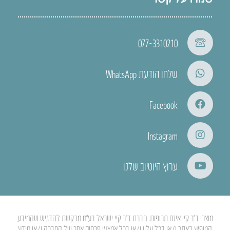
077-3310210
שלחו הודעת WhatsApp
Facebook
Instagram
ערוץ היוטיוב שלנו
מוצרי ד”ר קיי אינם תרופות. חברת ד”ר קיי ישראל בע”מ מבקשת להדגיש שהמידע
המופיע באתר ו/או בכל עלון ו/או בכל אמצעי פרסום אחר של החברה ו/או מידע