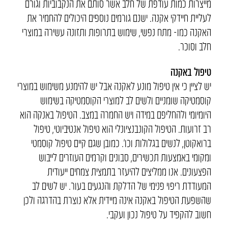
מייצרות כמות עודפת של חלב אשר סותם את הנקבוביות וגורם
לעליית חיידקי אקנה. ישנם גורמים נוספים היכולים להחמיר את
האקנה כמו- מתח נפשי, שימוש בתרופות ותזונה עשירה במוצרי
חלב וסוכר.
טיפול באקנה
יש לציין כי אין טיפול מונע לאקנה אבל יש להימנע משימוש במוצרי
קוסמטיקה שומניים ולשים לב למוצרי הקוסמטיקה בשימוש
היומיומי ולהחליפם במידה ויש החמרה במצב. הטיפול באנקה הוא
רב זרועות. הטיפול הקונבנציונלי הוא טיפול אנטיביוטי, טיפול
ברואקוטן, לנשים בגלולות וכו’. כמובן שגם קיים טיפול קוסמטי
ומקומי באמצעות תכשירים, סבונים וקרמים העוזרים לייבוש
הפצעונים. אנו ממליצים להיעזר בתמצית צמחים ייעודית
המעודדת ריפוי פנימי של הדלקת והנגעים בעור. יש לשים לב
שהשפעת הטיפול באקנה אינה מיידית אלא נוצרת בהדרגה ולכן
חשוב להקפיד על טיפול נכון ועקבי.