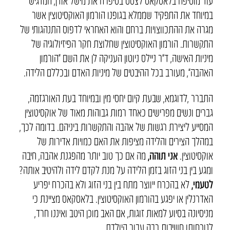
עוד מוסיפה בלאסקאס לצטט בסיפרה את מישל אודן, המדגיש
במיוחד את התפקיד שממלא בגופנו הורמון האוקסיטוצין אשר
מגרה את ההתכווצויות ברחם והוא האחראי לדפוס התנהגותי של
התקשרות. הורמון האוקסיטוצין שחלוצת חקר הפיזיולוגיה של
מיניות האישה, ד”ר ניילס ניוטון העניקה לן את השם “הורמון
האהבה”, מעורב בכל ההיבטים של מיניות האדם ובכללם הלידה.
התברר ,לדוגמא, שבעת קיום יחסי מין ובמיוחד בעת האורגזמה,
גברים ונשים מפרישים כאחד רמות גבוהות מאוד של אוקסיטוצין
המסייע ליצירת רגשות של אהבה והתקשרות ביניהם. בדומה לכך,
במהלך הצירים והלידה מציפות את האם כמויות אדירות של
אוקסיטוצין.
אני תוהה,
מה אם כך טוב יותר מהפגנת אהבה, חיבה
ומגע בין בני הזוג בזמן הלידה על מנת לקדם לידה ולהיטיב אותה?
לטעמי,
לא בהכרח ייווצר מתח בין בני הזוג ולא בהכרח יפריע
האדרנלין או יפגע בהורמון האוקסיטוצין. בלאסקאס מציינת כי
מניסיונה בסיוע למאות זוגות, אם האב מוכן היטב ואיננו חרד,
לנוכחותו חשיבות רבה עבור היולדת.