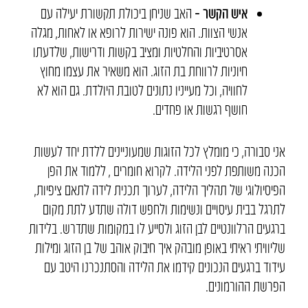
איש הקשר –
האב שניחן ביכולת תקשורת יעילה עם
אנשי הצוות. הוא פונה ישירות לרופא או לאחות, מגלה
אסרטיביות והחלטיות ומציב בקשות ודרישות, שלדעתו
חיוניות לרווחת בת הזוג. הוא משאיר את עצמו מחוץ
לחוויה, וכל מעייניו נתונים לטובת היולדת. גם הוא לא
חושף רגשות או פחדים.
אני סבורה, כי מומלץ לכל הזוגות שמעוניינים ללדת יחד לעשות
הכנה משותפת לפני הלידה. לקרוא חומרים , ללמוד את הפן
הפיסיולוגי של תהליך הלידה, לערוך תכנית לידה לתאם ציפיות,
לתרגל בבית עיסויים ונשימות ולחפש דולה שתדע לתת מקום
ברגעים הרלוונטיים לבן הזוג ולסייע לו במקומות שתדרש. בלידות
שליוויתי ראיתי באופן מובהק איך חיבוק אוהב של בן הזוג ומילות
עידוד ברגעים הנכונים קידמו את הלידה והסתנכרנו היטב עם
הפרשת ההורמונים.