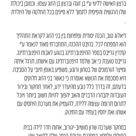
ברצון האישה לליווי ע”י בן זוגה וברצון בן הזוג עצמו. וכמובן ביכולת
שלו הרגשית והפיסית לתמוך ללא סייגים בכל החלטה של היולדת
.
דיאלוג טוב, הכנה יסודית ופתיחות בין בני הזוג לקראת התהליך
הוא המפתח לכל. בהיבט ההכנה, התחברתי מאוד לנאמר ע”י
קת’רין גרייבס בספר ההיפנוברת’ינג בנוגע לאבות היפנוברת’ינג.
גרייבס טוענת כי אב שלמד היפנוברת’ינג עם אישתו, תרגל איתה
ומייצר הורמונים של בטחון ורוגע, משפיע באופן חיובי על הסביבה.
היא מסכמת את הנושא ואומרת כי כאשר בני הזוג חלוקים
בדעתם, זה בדרך כלל נובע מהיעדר ידע, לאחר תחקור ובירור
העובדות יתבהרו הדברים והאב יהפוך להיות חשוב ביותר ויוכל
לתרום תרומה עצומה ללידה, להעמיק את מערכת היחסים עם
אשתו ואת יחסיו בעתיד עם התינוק.
במחקר שערכה שרון מושיוב-יגורוב, אחות חדר לידה בבית
החולים וולפסון, במסגרת עבודת הגמר שלה לתואר שני