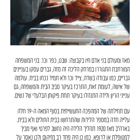
מאז ומעולם בני אדם חיו בקבוצה: שבט, כפר וכו’. בני המשפחה
המורחבת התגוררו במרחק הליכה זה מזה, גברים עסקו בעניינים
גבריים, כמו עבודה בשדה, צייד וכו’ ולא תמיד נכחו בבית. עולמה
של אישה, לעומת זאת, התרכז בעיקר סביב הבית והמשפחה, גם
ענייני הריון ולידה התנהלו בעיקר תחת פיקוחן הבלעדי של נשים.
עם תחילתה של המהפכה התעשייתית בסוף המאה ה-19 חלה
עלייה חדה במספר הלידות שהתרחשו בבית החולים ולא בבית.
בארה”ב מאז 1920 תהליך הלידה היה נחשב לפרטי ואף מביך
למטופלת או לרופא. כמו כן היה פחד רב מזיהום ולכן נאסר על