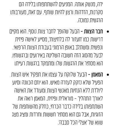
ידה, מנשק אותה. המניעים להשתתפותו בלידה הם
סקרנות, הזדהות ורצון להיות שותף. עם זאת, מעורבותו
הרגשית נמוכה.
חבר הצוות –
הבעל שהופך לחבר צוות נוסף. הוא מקיים
דרישות כמו ‘תעזור לה בלחיצות’, מסייע לאישה פיזית
ונפשית ומשתלב באופן הרמוני בעבודת הצוות הרפואי.
לבעל מהסוג הזה חשובה השליטה באירועים וברגשותיו.
הוא מסתיר את הרגשות שלו ומתמקד ברגשות רעייתו
המאמן –
הבעל שלוקח על עצמו את תפקיד איש הצוות
הפעיל שלא נזקק לעזרה מאיש. הוא יוזם הכוונה וסיוע
ליולדת ללא הנחיות מאנשי הצוות ומעודד את האישה
לאורך התהליך – מוראלית ופיזית. המאמן רואה את
השתתפותו בלידה כדבר הכרחי, כחלק מהשותפות של
הזוגיות, אבל גם הוא מסתיר חששות וחרדות ומציג מצג
שווא של ‘אצלי הכל סבבה’.