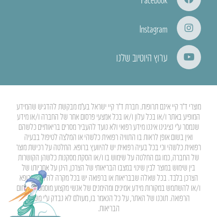
Instagram
ערוץ היוטיוב שלנו
מוצרי ד”ר קיי אינם תרופות. חברת ד”ר קיי ישראל בע”מ מבקשת להדגיש שהמידע
המופיע באתר ו/או בכל עלון ו/או בכל אמצעי פרסום אחר של החברה ו/או מידע
שנמסר ע”י נציגינו איננו מידע רפואי ולא נועד להעביר מסרים בריאותיים כלשהם
ואין בשום אופן לראות בו התוויה רפואית כלשהי או המלצה לטיפול בבעיה
רפואית כלשהי וכי בכל בעיה רפואית יש להיוועץ ברופא. החלטה על רכישת מוצר
של החברה, כמו גם החלטה על שימוש בו ו/או הסקת מסקנות כלשהן הקושרות
בין שימוש במוצר לבין שינוי במצבו הבריאותי של הצרכן, הינן על אחריותו של
הצרכן בלבד. בכל שאלה שבבריאות או ברפואה יש בכל מקרה להיוועץ ברופא
ו/או להשתמש במקורות מידע אמינים ומהימנים של אנשי מקצוע מוסמכים בתחום
הרפואה. תוכנו של האתר, על כל הנאמר בו, מעולם לא נבדק ע”י משרד
הבריאות.