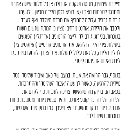
מיילדת אימהית, מנוסה ושקטה או דולה או כל מלווה אישה אחרת
ומתנגד לנוכחות האב ו/או רופא בזמן הלידה מכיוון שלטעמו
נוכחות גברית עלולה להחריף את חרדת היולדת ואף לעכב
ולסבך את הלידה. אודנט מרחיב ומציין כי המתח שנשים חשות
בנוכחות בני זוגן גורם להן לייצר הורמונים (אדרנלין) הפוגעים
ביעילות צירי הלידה ולהאט את הורמונים קריטיים (האוקסיטוצין)
להליך הלידה, כל זאת עלול להעלות את הצורך להתערבויות כגון
לידת ואקום או ניתוח קיסרי .
בנוסף, גבר הרואה את אשתו במצב של כאב ואיבוד שליטה ינסה
מיידית להרגיעה, כאשר למעשה “איבוד השליטה” וההתרכזות
בכאב הם בדיוק מה שהאישה צריכה לעשות כדי לקדם את
הלידה. הלידה, כך קובע אודנט, תהיה טבעית יותר ומסובכת פחות
אם הגברים יורחקו מהשטח והיא תיערך כמו בתקופות השבטיות,
בנוכחות נשים בלבד.