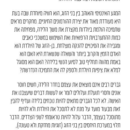
המגע האינטימי והאוהב בין בני הזוג, הוא חוויה מיוחדת שבה בעת
היא מעודדת מאוד את יצירת ההורמונים החיוניים. מחקרים מראים
שתמיכה הולמת ביולדות מקצרת את משך הלידה, מפחיתה את
כמות ההתערבויות הרפואיות ואת השימוש במשככי כאבים
ומגבירה את הסיכויים להנקה מוצלחת. בן-הזוג של היולדת הוא
האדם הזמין והקרוב ביותר והשאלה שנשארת היא האם הוא
באמת מהווה תחליף טוב לסיוע הנשי בלידה? האם הוא מסוגל
למלא את ציפיות היולדת ולספק לה את התמיכה הנדרשת?
גברים רבים אינם מוצאים את עצמם בחדר הלידה, חשים חוסר
אונים וחסרי תועלת ועלולים לומר או לעשות דברים שיעצבנו את
האישה. לא לכל הגברים מתאים להיות נוכחים בלידה ועדיף להבין
זאת מבעוד מועד על מנת לא לתסכל את היולדת ולא להיות
מתוסכל בעצמך, הדבר עלול להיות טראומתי לשני הצדדים. הדבר
תלוי במערכת היחסים בין בני הזוג (זוגיות מחזקת ולא טעונה),