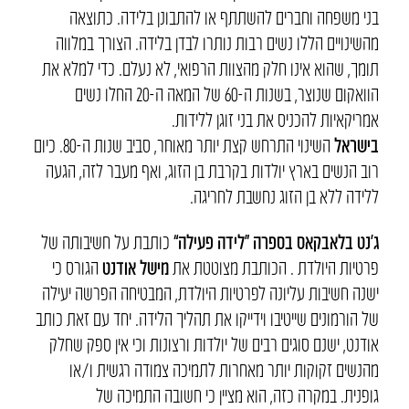
בני משפחה וחברים להשתתף או להתבונן בלידה. כתוצאה
מהשינויים הללו נשים רבות נותרו לבדן בלידה. הצורך במלווה
תומך, שהוא אינו חלק מהצוות הרפואי, לא נעלם. כדי למלא את
הוואקום שנוצר, בשנות ה-60 של המאה ה-20 החלו נשים
אמריקאיות להכניס את בני זוגן ללידות.
בישראל
השינוי התרחש קצת יותר מאוחר, סביב שנות ה-80. כיום
רוב הנשים בארץ יולדות בקרבת בן הזוג, ואף מעבר לזה, הגעה
ללידה ללא בן הזוג נחשבת לחריגה.
ג’נט בלאבקאס בספרה “לידה פעילה”
כותבת על חשיבותה של
פרטיות היולדת . הכותבת מצוטטת את
מישל אודנט
הגורס כי
ישנה חשיבות עליונה לפרטיות היולדת, המבטיחה הפרשה יעילה
של הורמונים שייטיבו וידייקו את תהליך הלידה. יחד עם זאת כותב
אודנט, ישנם סוגים רבים של יולדות ורצונות וכי אין ספק שחלק
מהנשים זקוקות יותר מאחרות לתמיכה צמודה רגשית ו/או
גופנית. במקרה כזה, הוא מציין כי חשובה התמיכה של