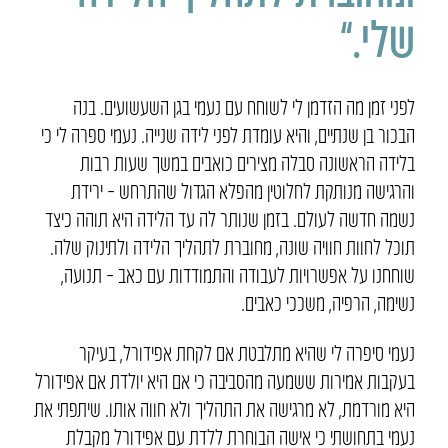
שלי.”
לפני זמן מה הזדמן לי לשוחח עם נעמי בגן השעשועים. בנה
הבכור בן שנתיים, והיא עומדת לפני לידה שנייה. נעמי ספרה לי כי
בלידה הראשונה סבלה מצירים כואבים במשך שעות רבות
והרגישה מנותקת לחלוטין מהפלא הגדול שהתרחש – ירידת
נשמה חדשה לעולם. בזמן שנותר לה עד הלידה היא תוהה כיצד
תוכל לחוות חוויה שונה, מחוברת לתהליך הלידה ולתינוק שלה.
שוחחנו על אפשרויות לעבודה והתמודדות עם כאב – תנועה,
נשימה, הרפיה, משככי כאבים.
נעמי סיפרה לי שהיא מתלבטת אם לקחת אפידורל, בעיקר
בעקבות אמירות ששמעה מהסביבה כי אם היא יולדת אם אפידורל
היא מורדמת, לא מרגישה את התהליך ולא חווה אותו. שיתפתי את
נעמי בתחושתי כי אישה הבוחרת ללדת עם אפידורל מקבלת