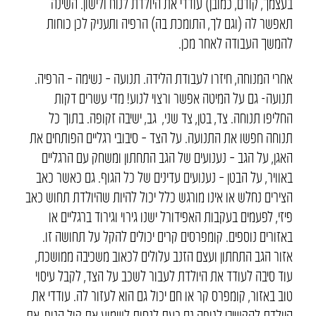
בעצמך, קודם, כמובן) עודדי את היולדת לנוח ולישון. השינה
תאפשר לה (וגם לך, התומכת בה) הרפיה ותעניק לכן כוחות
להמשך העבודה לאחר מכן.
אחרי המנוחה, חיזרו לעבודת הלידה. תנועה – נשימה – הרפיה.
תנועה- גם על המיטה אפשר ורצוי לנוע! מדי עשרים דקות
החליפו תנוחה. צד, בטן, צד שני, גב, ישיבה זקופה. בתוך כל
תנוחה חפשו את התנועה. על הצד – סיבובי רגליים הפותחים את
האגן, על הגב – נענועים של הגב התחתון ומשחק עם הרגליים
באוויר, על הבטן – נענועים עדינים של כל הגוף. גם כאשר כאב
הצירים נחלש או אינו מורגש כלל יכול להיות שהיולדת תחוש כאב
פיזי, לפעמים בעקבות האפידורל ישנו גירוי וגירוד ברגליים או
באזורים נוספים. קומפרסים קרים יכולים להקל על תחושה זו.
אזור הגב התחתון ועצם הזנב עלולים לכאוב משכיבה ממושכת,
עוד סיבה לעודד את היולדת לעבור לשכב על הצד, לקבל עיסוי
טוב באזור, קומפרס קר או חם יכול גם הוא לעזור לה. עודדי את
היולדת להקשיבי לגופה גם כעת לנסות לשמוע את קול הגוף, את