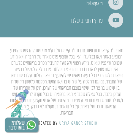
Instagram
ערוץ היוטיוב שלנו
מוצרי ד”ר קיי אינם תרופות. חברת ד”ר קיי ישראל בע”מ מבקשת להדגיש שהמידע
המופיע באתר ו/או בכל עלון ו/או בכל אמצעי פרסום אחר של החברה ו/או מידע
שנמסר ע”י נציגינו איננו מידע רפואי ולא נועד להעביר מסרים בריאותיים כלשהם
ואין בשום אופן לראות בו התוויה רפואית כלשהי או המלצה לטיפול בבעיה
רפואית כלשהי וכי בכל בעיה רפואית יש להיוועץ ברופא. החלטה על רכישת מוצר
של החברה, כמו גם החלטה על שימוש בו ו/או הסקת מסקנות כלשהן הקושרות
בין שימוש במוצר לבין שינוי במצבו הבריאותי של הצרכן, הינן על אחריותו של
הצרכן בלבד. בכל שאלה שבבריאות או ברפואה יש בכל מקרה להיוועץ ברופא
ו/או להשתמש במקורות מידע אמינים ומהימנים של אנשי מקצוע מוסמכים בתחום
הרפואה. תוכנו של האתר, על כל הנאמר בו, מעולם לא נבדק ע”י משרד
הבריאות.
CREATED BY
URIYA GANOR STUDIO