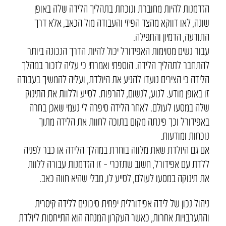
הזדמנות להיות מחוברת ונוכחת בתהליך הלידה שלה באופן
שונה, לאו דווקא מהצד הפיזי והעבודה מול הכאב, אלא דרך
התודעה, הדמיון והתפילה.
עבור נשים מסוימות האפידורל יכול להיות הדרך הנכונה ביותר
להתחבר לתהליך הלידה. הוספתי ואמרתי כי עליה לזכור במהלך
הלידה כי הצירים נועדו להניע את היולדת, ועליה להמשיך בעבודה
זו באופן מודע. לנוע, לנשום, להרפות. לסייע וללוות את התינוק
שלה במסעו לעולם. לאחר הלידה סיפרה לי נעמי שאכן בחרה
באפידורל וכך פינתה מקום בתוכה לחוות את הלידה מתוך
נוכחות ומודעות.
אם גם היולדת שאת מלווה בוחרת במהלך הלידה או כבר לפניה
ללדת עם אפידורל, חשוב שתזכרי – זו הזדמנות עבורה ללוות
את תינוקה במסעו לעולם, לסייע לו, מבלי שהיא חווה כאב.
ניהול נכון של לידה אפידורלית יפחית סיכונים ללידה קיסרית
והתערבויות אחרות, כאשר העקרון המנחה הוא התייחסות ליולדת