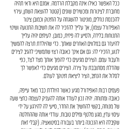
ככל האפשר כאילו אינה מקבלת הרדמה. אמנם היא ודאי תהיה
מחוברת לצינורות ומכשירים שונים (קטטר להוצאת השתן, עירוי
להכנסת נוזלים, מוניטור להשגחה על התינוק וכמובן צינור
האפידורל עצמו), אך עלייך להזכיר לה את חשיבות התנועה ושינוי
התנוחות בלידה, ולסייע לה פיזית, כמובן. לעיתים יהיה עלייך
להיעזר גם במלווים האחרים שאתך. כדי שהיולדת תרצה להמשיך
לנוע, הזכירי לה: גם אם אינך כאובה רצוי שתמשיכי להגיב לצירים
ולעבוד עמם. הצירים מגיעים כדי להפוך אותך מצד לצד, כפי
שהדלת מסתובבת על צירה. הצירים מגיעים כדי לאפשר לך
לסלול את הנתיב, הציר ליציאת תינוקך לעולם.
פעמים רבות האפידורל מגיע כאשר היולדת כבר מאד עייפה,
כאובה ומתוחה. יהיה נכון לעודד אותה להעניק לעצמה כחצי שעה
של מנוחה, בקשי להחשיך את החדר, סייעי לה להירגע על ידי
עיסוי עדין, מגע מלטף ומילים טובות. עודדי אותה שההחלטה
שקיבלה היא הנכונה ביותר בעבורה בסיטואציה. (קבלי זאת