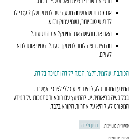
הרפי את שרירי רצפת האגן ונשפי ברכות.
את זוכרת שהנשימה מגיעה ישר לתינוק שלך? עזרי לו
להרגיש טוב יותר, נשמי עמוק ורגוע.
האם את מרגישה את התינוק? את התנועות?
מה היית רוצה לומר לתינוקך כעת? הזמיני אותו לבוא
לעולם.
הכותבת: שלומית זלצר, הכנה ללידה ותמיכה בלידה
.
המידע המפורט לעיל הינו מידע כללי לצרכי העשרה.
בכל בעיה בריאותית יש להתייעץ עם רופא והסתמכות על המידע
המפורט לעיל היא על אחריות הקורא בלבד.
הריון ולידה
קטגוריות משוייכות:
תגיות משוייכות: