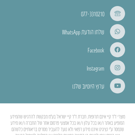
077-3310210
שלחו הודעת WhatsApp
Facebook
Instagram
ערוץ היוטיוב שלנו
מוצרי ד”ר קיי אינם תרופות. חברת ד”ר קיי ישראל בע”מ מבקשת להדגיש שהמידע
המופיע באתר ו/או בכל עלון ו/או בכל אמצעי פרסום אחר של החברה ו/או מידע
שנמסר ע”י נציגינו איננו מידע רפואי ולא נועד להעביר מסרים בריאותיים כלשהם