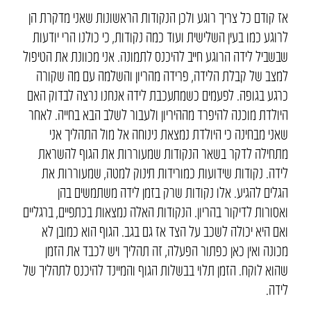
אז קודם כל צריך רוגע ולכן הנקודות הראשונות שאני מדקרת הן
לרוגע כמו בעין השלישית ועוד כמה נקודות, כי כולנו הרי יודעות
שבשביל לידה הרוגע חייב להיכנס לתמונה. אני מכוונת את הטיפול
למצב של קבלת הלידה, פרידה מהריון והשלמה עם מה שקורה
כרגע בגופה. לפעמים כשמתעכבת לידה אנחנו נרצה לבדוק האם
היולדת מוכנה להיפרד מההיריון ולעבור לשלב הבא בחייה. לאחר
שאני מבחינה כי היולדת נמצאת נינוחה אל מול התהליך אני
מתחילה לדקר בשאר הנקודות שמעוררות את הגוף להשראת
לידה. נקודות שידועות כמורידות תינוק למטה, שמעוררות את
הגלים להגיע. אלו נקודות שרק בזמן לידה משתמשים בהן
ואסורות לדיקור בהריון. הנקודות האלה נמצאות בכתפיים, ברגליים
ואם היא יכולה לשכב על הצד אז גם בגב. הגוף הוא כמובן לא
מכונה ואין כאן כפתור הפעלה, זה תהליך ויש לכבד את הזמן
שהוא לוקח. הזמן תלוי בבשלות הגוף והמיינד להיכנס לתהליך של
לידה.