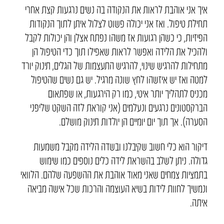
איך אני אוהבת לראות את הנקודה בה נשים נרגעות קצת אחרי
תחילת טיפול. ואז אני יכולה פשוט לצלול איתן לתוך הנקודות
הפיזיות, כי כשהן רגועות אז משהו נפתח אצלן והן יכולות לקבל
ולהכיל את הלידה ואפשר לראות שאפילו תוך כדי הטיפול הן
מתחילות להרגיש שינוי, להרגיש התעצמות של הגלים, תינוק יורד
למטה ואז יש איזשהו לחץ שונה מרגיל. יש גם נשים שהטיפול
מכניס לתהליך יותר איטי, כמו רק הירגעות, או שפתאום
הברקסטונים נרגעים ונעלמים (אני קוראת לזה השקט שליפני
הסערה). אך תוך יום יומיים הן יולדות תינוק מושלם.
דיקור הוא כלי חשוב שקיבלנו ובשדה הלידה מקבל משמעות
גדולה. ניתן לשלב בהשראת לידה כלים נוספים כמו שימוש
בתמציות צמחים שאני מאוד אוהבת את ההשפעה שלהם. הלוואי
ונמשיך לחוות לידות בשיא העוצמה והרכות שכל אישה מביאה
איתה.