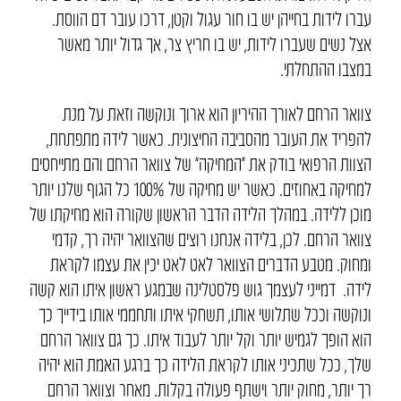
עברו לידות בחייהן יש בו חור עגול וקטן, דרכו עובר דם הווסת.
אצל נשים שעברו לידות, יש בו חריץ צר, אך גדול יותר מאשר
במצבו ההתחלתי.
צוואר הרחם לאורך ההיריון הוא ארוך ונוקשה וזאת על מנת
להפריד את העובר מהסביבה החיצונית. כאשר לידה מתפתחת,
הצוות הרפואי בודק את “המחיקה” של צוואר הרחם והם מתייחסים
למחיקה באחוזים. כאשר יש מחיקה של 100% כל הגוף שלנו יותר
מוכן ללידה. במהלך הלידה הדבר הראשון שקורה הוא מחיקתו של
צוואר הרחם. לכן, בלידה אנחנו רוצים שהצוואר יהיה רך, קדמי
ומחוק. מטבע הדברים הצוואר לאט לאט יכין את עצמו לקראת
לידה. דמייני לעצמך גוש פלסטלינה שבמגע ראשון איתו הוא קשה
ונוקשה וככל שתלושי אותו, תשחקי איתו ותחממי אותו בידייך כך
הוא הופך לגמיש יותר וקל יותר לעבוד איתו. כך גם צוואר הרחם
שלך, ככל שתכיני אותו לקראת הלידה כך ברגע האמת הוא יהיה
רך יותר, מחוק יותר וישתף פעולה בקלות. מאחר וצוואר הרחם