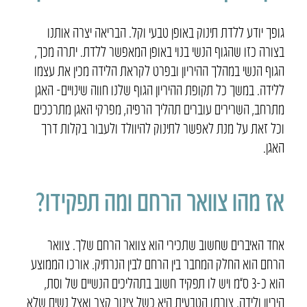
גופך יודע ללדת תינוק באופן טבעי וקל. הבריאה יצרה אותנו
בצורה כזו שהגוף הנשי בנוי באופן המאפשר ללדת. יתרה מכך,
הגוף הנשי במהלך ההיריון ובפרט לקראת הלידה מכין את עצמו
ללידה. במשך כל תקופת ההיריון הגוף שלנו חווה שינויים- האגן
מתרחב, השרירים עוברים תהליך הרפיה, מפרקי האגן מתרככים
וכל זאת על מנת לאפשר לתינוק להיוולד ולעבור בקלות דרך
האגן.
אז מהו צוואר הרחם ומה תפקידו?
אחד האיברים שחשוב שתכירי הוא צוואר הרחם שלך. צוואר
הרחם הוא החלק המחבר בין הרחם לבין הנרתיק. אורכו הממוצע
הוא כ-3 ס”מ ויש לו תפקיד חשוב בתהליכים הנשיים של וסת,
היריון ולידה. צורתו הטבעית היא כשל צינור קצר ואצל נשים שלא