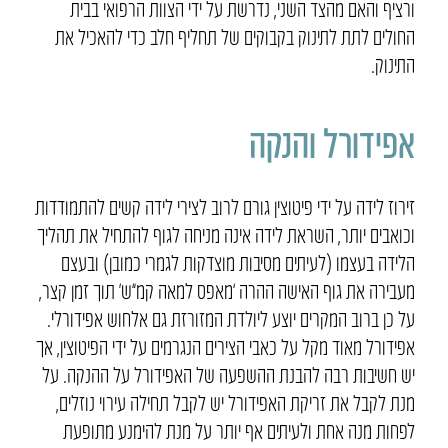
ורציף והאם מהצד השני, נדרשת על ידי הצוות הרפואי בבית
החולים לתת לתינוק בקבוקים של תחליף חלב כדי להאכיל את
התינוק.
אפידורל והנקה
זירוז לידה על ידי פיטוצין גורם לרוב לצירי לידה קשים להתמודדות
וכואבים יותר, השראת לידה אינה מניחה לגוף להתחיל את תהליך
הלידה בעצמו (לעיתים מסיבות מוצדקות לגמרי כמובן) ובעצם
מעבירה את גוף האישה ההרה ‘מאפס למאה קמ”ש’ תוך זמן קצר,
על כן ברוב המקרים יוצע ליולדת המזורזת גם אלחוש אפידורלי.
אפידורל מאוד מקל על כאבי הצירים הנגרמים על ידי הפיטוצין, אך
יש חשיבות רבה להבנת ההשפעה של האפידורל על ההנקה. על
מנת לקבל את זריקת האפידורל יש לקבל תחילה עירוי נוזלים,
לפחות מנה אחת ולעיתים אף יותר על מנת להימנע מתופעת