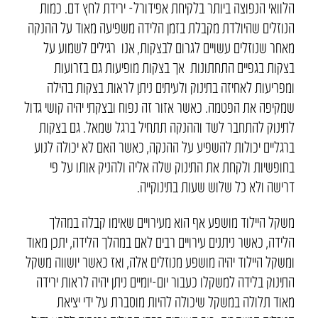
הלוואי הנפוצה ביותר בלקיחת אפידורל- ירידת לחץ דם. כמות
הנוזלים שהיולדת מקבלת בזמן הלידה משפיעה מאוד על ההנקה
מאחר שנוזלים עשויים לגרום לבצקות, אנו רגילים לשמוע על
בצקות בגפיים התחתונות אך בצקות מופיעות גם בזרועות
ומפריעות לאחיזה בתינוק ולעיתים ניתן לראות בצקות בהילה
שמקיפה את הפטמה. כאשר אזור זה נפוח ובצקתי יהיה קושי גדול
לתינוק להתחבר לשד וההנקה תתחיל ברגל שמאל. גם בצקות
ברגליים יכולות להשפיע על ההנקה, כאשר האם לא יכולה לנוע
בחופשיות ולקחת את התינוק שלה אליה ולהניק אותו על פי
דרישה ולא כל שלוש שעות בתינוקייה.
משקל היילוד מושפע אף הוא מעירויים שאימו קבלה במהלך
הלידה, כאשר ניתנים עירויים רבים לאם במהלך הלידה, יתכן מאוד
ומשקל היילוד יהיה מושפע מנוזלים אלה, ואז כאשר יושווה משקל
התינוק בלידה למשקלו כעבור יום-יומיים ניתן יהיה לראות ירידה
מאוד תלולה במשקל שיכולה להיות מוסברת על ידי יציאת