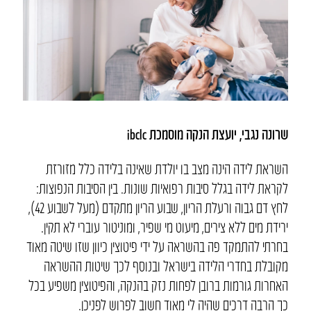
שרונה נגבי, יועצת הנקה מוסמכת ibclc
השראת לידה הינה מצב בו יולדת שאינה בלידה כלל מזורזת
לקראת לידה בגלל סיבות רפואיות שונות. בין הסיבות הנפוצות:
לחץ דם גבוה ורעלת הריון, שבוע הריון מתקדם (מעל לשבוע 42),
ירידת מים ללא צירים, מיעוט מי שפיר, ומוניטור עוברי לא תקין.
בחרתי להתמקד פה בהשראה על ידי פיטוצין כיוון שזו שיטה מאוד
מקובלת בחדרי הלידה בישראל ובנוסף לכך שיטות ההשראה
האחרות גורמות ברובן לפחות נזק בהנקה, והפיטוצין משפיע בכל
כך הרבה דרכים שהיה לי מאוד חשוב לפרוש לפניכן.