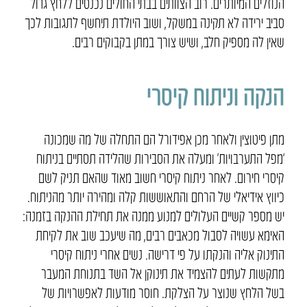
הנוזלים המיותרים. רוב הצוותים בבתי החולים נכנסים ללחץ גדול
סביב ירידה לא תקינה במשקל, ושוב היולדת תיחשף לתגובות לכך
שאין לה מספיק חלב, ושיש צורך במתן בקבוקים רבים.
הנקה וניתוח קיסרי
מתן פיטוצין ולאחר מכן אפידורל הם התחלה של מה שמכונה
‘מפל התערבויות’ ומעלה את הסבירות שהלידה תסתיים בניתוח
קיסרי חירום. לאחר ניתוח קיסרי חשוב מאוד שהאם תניק לשם
כיווץ אידיאלי של הרחם והתאוששות קלה ומהירה יותר מהניתוח.
יש מספר קשיים העלולים למנוע ממנה את תחילת ההנקה בזמנה:
האימא עשויה לסבול מכאבים רבים, מה שיעכב שוב את לקיחת
התינוק אליה והנקתו על פי דרישה. נשים אחרי ניתוח קיסרי
מתקשות לעתים להצמיד את תינוקן אל השד בתנוחת המעבר
בשל הלחץ שנוצר על הצלקת. חוסר מודעות לאפשרויות של