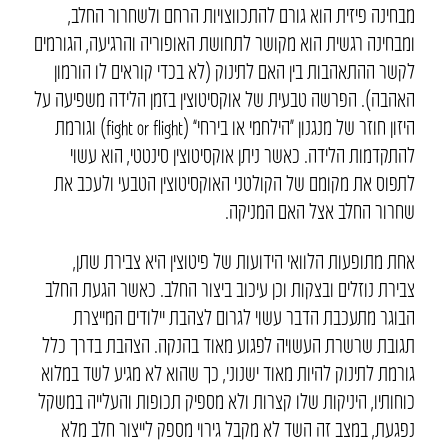
מבחינה פיזית הוא גורם להתכווצויות הרחם ולשחרור החלב,
ומבחינה רגשית הוא מקושר לתחושת האופוריה והרגיעה, הגורמים
לקשר ההתאהבות בין האם לתינוק (לא בכדי קוראים לו הורמון
האהבה). הפרשה טבעית של אוקסיטוצין בזמן הלידה משפיעה על
היזון חוזר של מנגנון “הילחמי או בירחי” (fight or flight) וגורמת
להתקדמות הלידה. כאשר ניתן אוקסיטוצין סינטטי, הוא עשוי
לתפוס את מקומם של הקולטני האוקסיטוצין הטבעי ולעכב את
שחרור החלב אצל האם המניקה.
אחת מתופעות הלוואי הידועות של פיטוצין היא צבירת שתן,
צבירת נוזלים ובצקות וכן עיכוב ביצור החלב. כאשר הגעת החלב
הבוגר מתעכבת הדבר עשוי לגרום לצהבת יילודים המייצרת
תגובת שרשרת העשויה לפגוע מאוד בהנקה. הצהבת בדרך כלל
גורמת לתינוק להיות מאוד ישנוני, כך שהוא לא מגיע לשד במלוא
כוחותיו, היניקות שלו קצרות ולא מספיק תכופות והעלייה במשקל
נפגעת, במצב זה השד לא מקבל גירוי מספק לייצור חלב מלא