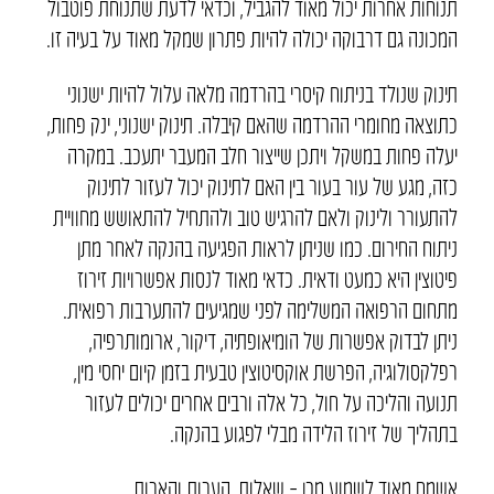
תנוחות אחרות יכול מאוד להגביל, וכדאי לדעת שתנוחת פוטבול
המכונה גם דרבוקה יכולה להיות פתרון שמקל מאוד על בעיה זו.
תינוק שנולד בניתוח קיסרי בהרדמה מלאה עלול להיות ישנוני
כתוצאה מחומרי ההרדמה שהאם קיבלה. תינוק ישנוני, ינק פחות,
יעלה פחות במשקל ויתכן שייצור חלב המעבר יתעכב. במקרה
כזה, מגע של עור בעור בין האם לתינוק יכול לעזור לתינוק
להתעורר ולינוק ולאם להרגיש טוב ולהתחיל להתאושש מחוויית
ניתוח החירום. כמו שניתן לראות הפגיעה בהנקה לאחר מתן
פיטוצין היא כמעט ודאית. כדאי מאוד לנסות אפשרויות זירוז
מתחום הרפואה המשלימה לפני שמגיעים להתערבות רפואית.
ניתן לבדוק אפשרות של הומיאופתיה, דיקור, ארומותרפיה,
רפלקסולוגיה, הפרשת אוקסיטוצין טבעית בזמן קיום יחסי מין,
תנועה והליכה על חול, כל אלה ורבים אחרים יכולים לעזור
בתהליך של זירוז הלידה מבלי לפגוע בהנקה.
אשמח מאוד לשמוע מכן – שאלות, הערות והארות