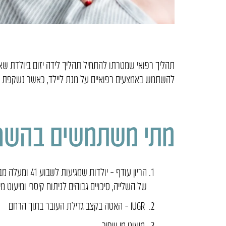
תהליך רפואי שמטרתו להתחיל תהליך לידה יזום ביולדת שא
להשתמש באמצעים רפואיים על מנת ליילד, כאשר נשקפת ס
מתי משתמשים בהשר
הריון עודף – י
של השלייה, סיכויים גבוהים לניתוח קיסרי ומיעוט מי
IUGR – האטה בקצב גדילת העובר בתוך הרחם
מיעוט מי שפיר