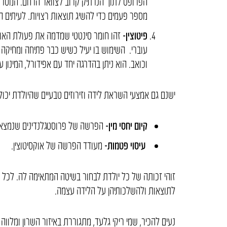
הפרופס לתוך הנרתיק קרוב לצוואר הרחם. המטרה 
מספר פעמים כדי להשיג תוצאות רצויות. לעיתים ה
פיטוצין-
זהו חומר סינטטי שמדמה את פעולת האוקסיט
עוברי. השימוש בו יעיל כשיש כבר פתיחה ומחיקה
וכואב. הוא ניתן בהדרגה יחד עם אפידורל, המינון 
ישנם גם אמצעי השראת לידה וזירוזים טבעיים שהיולדת יכולה
קיום יחסי מין-
הפרשה של פרוסטגלנדינים שנמצאי
עיסוי פטמות-
מעודד הפרשה של אוקסיטוצין.
זוהי זכותה של כל יולדת לבחור בשיטה המתאימה לה. לכל י
לתוצאות ולהשלכותיהן על הלידה עצמה.
נעים להכיר, שמי ריקי גלעד, מתגוררת באיזור השרון ומלווה