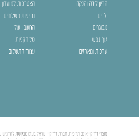
הריון לידה והנקה
הצטרפות למועדון
ילדים
מדיניות משלוחים
מבוגרים
החשבון שלי
גוף נפש
סל הקניות
ערכות ומארזים
עמוד התשלום
מוצרי ד”ר קיי אינם תרופות. חברת ד”ר קיי ישראל בע”מ מבקשת להדגיש ש