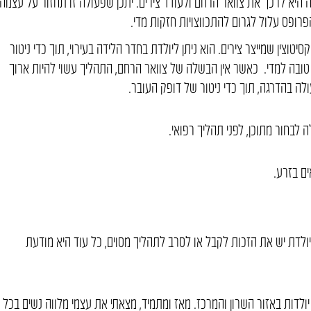
היא לרכך את צוואר הרחם ולעודד צירים. יתכן שפעולה זו תחזור על עצמה
פרופס עלול לגרום להתכווצויות חזקות מדי.
וצין שמייצר צירים. הוא ניתן ליולדת בחדר הלידה בעירוי, תוך כדי ניטור
 טובה למדי. כאשר אין הבשלה של צוואר הרחם, התהליך עשוי להיות ארוך
עולה בהדרגה, תוך כדי ניטור של דופק העובר.
 לבחור מתוכן, לפני תהליך רפואי.
ם בזרע.
ולדת יש את הזכות לקבל או לסרב לתהליך מסוים, כל עוד היא מודעת
 יולדות באזור השרון והמרכז. מאז ומתמיד, מצאתי את עצמי מלווה נשים בכל