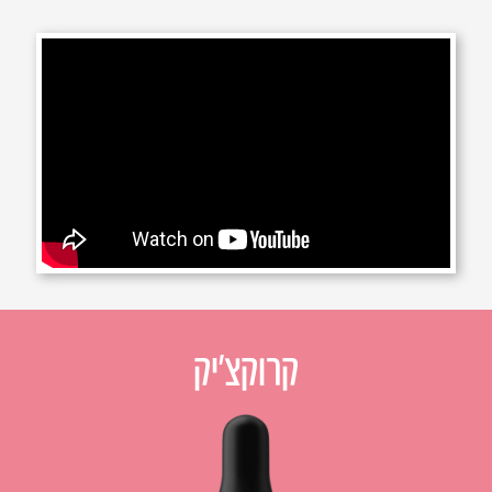
קרוקצ׳יק