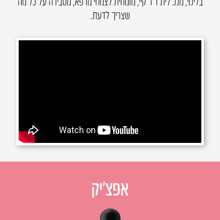
בלינוי, מנכ”לית ד״ר קיי, מומחית לצמחי מרפא, מסבירה על כל מה
שצריך לדעת.
אפצ׳יק