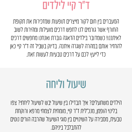
ד״ר קיי לילדים
המעברים בין חום לקור מייצרים תופעות שמזכירות את תקופת
החורף אשר גורמים לנו לחפש דרכים מועילות ומהירות לשוב
לאיתננו! כשמדובר בילדים הדאגה גוברת ואנחנו מחפשים דרכים
להחזיר אותם במהרה לשגרה איתנה. בדיוק בשביל זה ד”ר קיי כאן
כדי לייעץ לכם על דרכים טבעיות לעשות זאת.
שיעול וליחה
הילדים משתעלים? איך תבדילו בין שיעול יבש לשיעול ליחתי? צפו
בלינוי הופמן, מנכ”לית ד״ר קיי, מומחית לצמחי מרפא ורוקחת
טבעית, מסבירה על השינויים בין סוגי השיעול שהרבה הורים נוטים
להתבלבל ביניהם.