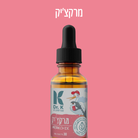
מרקצ׳יק