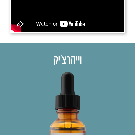
וייהרצ׳יק