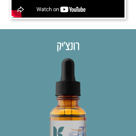
רונצ׳יק