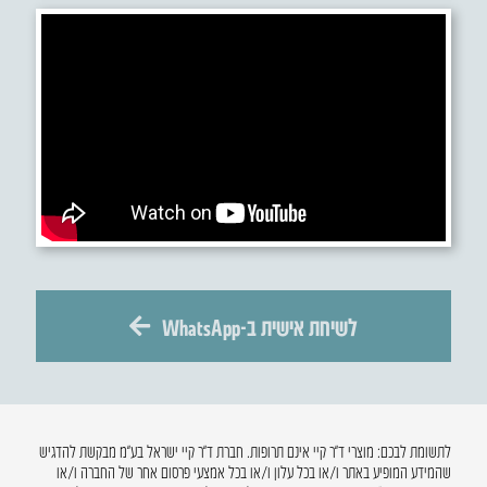
לשיחת אישית ב-WhatsApp
לתשומת לבכם: מוצרי ד”ר קיי אינם תרופות. חברת ד”ר קיי ישראל בע”מ מבקשת להדגיש
שהמידע המופיע באתר ו/או בכל עלון ו/או בכל אמצעי פרסום אחר של החברה ו/או