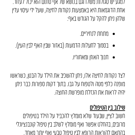
למגע יש סגולות משלו וגם בנושא של אף סתום הוא יכול לעזור.
אחת הדוגמאות היא באמצעות נקודות לחיצה, שעל ידי עיסוי עדין
שלהן ניתן להקל על הגודש באף:
מתחת לנחיריים.
בסמוך לתעלות הדמעות (באזור שבין האף לבין העין).
תנוך האוזן ומאחוריו.
לצד נקודות לחיצה אלו, ניתן להשכיב את הילד על הבטן, כשראשו
מופנה כלפי מטה ולטפוח על גבו. בתוך דקות ספורות כבר ניתן
יהיה לראות את הנזלת מופרשת החוצה.
שילוב בין הטיפולים
חשוב לציין, שבעוד שלא מומלץ להכביד על הילד בטיפולים
מרובים, בהחלט אפשר ואף מומלץ לשלב בין טיפול קונבנציונלי
בהתאם להוראות הרופא לבין טיפול טבעי ואף יותר מאחד.