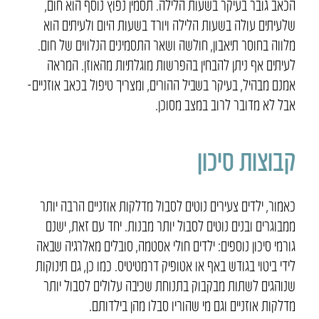
הכאב גובר בעיקר בשעות הלילה. תסמין נפוץ נוסף הוא חום,
שלעיתים עולה בשעות הלילה ויורד בשעות היום ולעיתים הוא
מלווה בחוסר תיאבון, חולשה ושאר התסמינים הנלווים של חום.
לעיתים אף ניתן להבחין בהפרשות מוגלתיות מהאוזן. המראה
אמנם מבהיל, בעיקר בשביל ההורים, ומצריך טיפול בכאב אוזניים-
אבל לא מדובר לרוב במצב מסוכן.
קבוצות סיכון
כאמור, ילדים צעירים נוטים לסבול מדלקות אוזניים הרבה יותר
ממבוגרים ובנים נוטים לסבול יותר מבנות. יחד עם זאת, ישנם
גורמי סיכון נוספים: ילדים חולי אסטמה, סובלים מאלרגיה שבאה
לידי ביטוי בגודש באף או אטופיק דרמטיטיס. כמו כן, גם תינוקות
שנוהגים לשתות מבקבוק בתנוחת שכיבה עלולים לסבול יותר
מדלקות אוזניים וגם מי שהוריו סבלו מהן בילדותם.