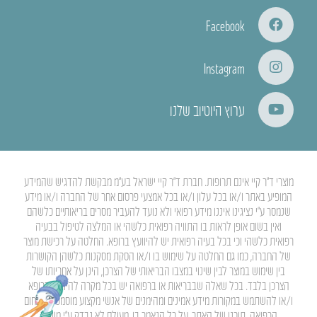
Facebook
Instagram
ערוץ היוטיוב שלנו
מוצרי ד”ר קיי אינם תרופות. חברת ד”ר קיי ישראל בע”מ מבקשת להדגיש שהמידע
המופיע באתר ו/או בכל עלון ו/או בכל אמצעי פרסום אחר של החברה ו/או מידע
שנמסר ע”י נציגינו איננו מידע רפואי ולא נועד להעביר מסרים בריאותיים כלשהם
ואין בשום אופן לראות בו התוויה רפואית כלשהי או המלצה לטיפול בבעיה
רפואית כלשהי וכי בכל בעיה רפואית יש להיוועץ ברופא. החלטה על רכישת מוצר
של החברה, כמו גם החלטה על שימוש בו ו/או הסקת מסקנות כלשהן הקושרות
בין שימוש במוצר לבין שינוי במצבו הבריאותי של הצרכן, הינן על אחריותו של
הצרכן בלבד. בכל שאלה שבבריאות או ברפואה יש בכל מקרה להיוועץ ברופא
ו/או להשתמש במקורות מידע אמינים ומהימנים של אנשי מקצוע מוסמכים בתחום
הרפואה. תוכנו של האתר, על כל הנאמר בו, מעולם לא נבדק ע”י משרד