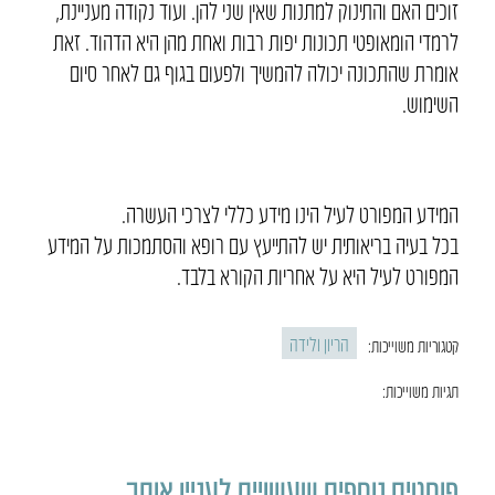
זוכים האם והתינוק למתנות שאין שני להן. ועוד נקודה מעניינת,
לרמדי הומאופטי תכונות יפות רבות ואחת מהן היא הדהוד. זאת
אומרת שהתכונה יכולה להמשיך ולפעום בגוף גם לאחר סיום
השימוש.
המידע המפורט לעיל הינו מידע כללי לצרכי העשרה.
בכל בעיה בריאותית יש להתייעץ עם רופא והסתמכות על המידע
המפורט לעיל היא על אחריות הקורא בלבד.
הריון ולידה
קטגוריות משוייכות:
תגיות משוייכות:
פוסטים נוספים שעשויים לעניין אותך