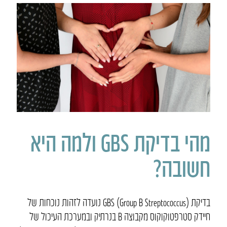
מהי בדיקת GBS ולמה היא
חשובה?
בדיקת GBS (Group B Streptococcus) נועדה לזהות נוכחות של
חיידק סטרפטוקוקוס מקבוצה B בנרתיק ובמערכת העיכול של