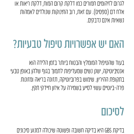
לגרום לזיהומים חמורים כמו דלקת קרום המוח, דלקת ריאות או
אלח דם (ספסיס). עם זאת, רוב התינוקות שנולדים לאמהות
נשאיות אינם נדבקים.
האם יש אפשרויות טיפול טבעיות?
בעוד שהטיפול המומלץ והבטוח ביותר בזמן הלידה הוא
אנטיביוטיקה, ישנן נשים שמעדיפות לתמוך בגוף שלהן באופן טבעי
בתקופת ההיריון. שימוש בפרוביוטיקה, תזונה בריאה ומזונות
פרה-ביוטיים עשוי לסייע בשמירה על איזון חיידקי תקין.
לסיכום
בדיקת GBS היא בדיקה חשובה ופשוטה שיכולה למנוע סיכונים