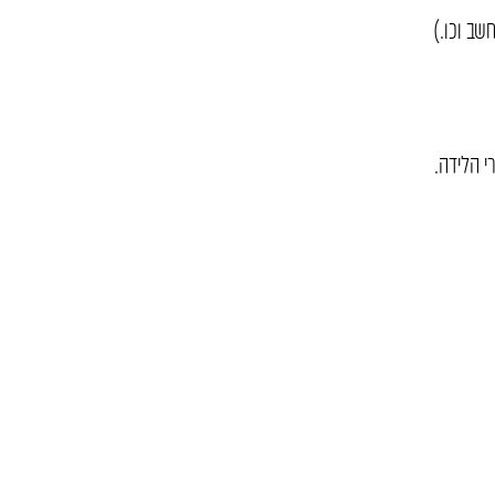
שב וכו.)
י הלידה.