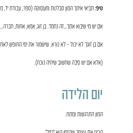
טיפ:
תביאי איתך המון סבלנות ותעסוקה (ספר, עבודת יד, מח
אם יש מי שיבוא אתך…זה נחמד. בן זוג, אמא, אחות, חברה…
אם בן זוגך לא יכול – לא נורא. שישמור את ימי החופש לאחר
(אלא אם יש סיבה שחשוב שיהיה נוכח).
יום הלידה
המון התרגשות ומתח.
הכיני את עצמך שהזמן הוא “נזיל”.