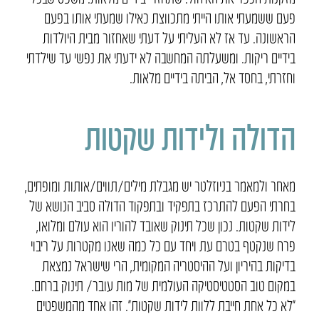
פעם ששמעתי אותו הייתי מתכווצת כאילו שמעתי אותו בפעם
הראשונה. עד אז לא העליתי על דעתי שאחזור מבית היולדות
בידיים ריקות. ומשעלתה המחשבה לא ידעתי את נפשי עד שילדתי
וחזרתי, בחסד אל, הביתה בידיים מלאות.
הדולה ולידות שקטות
מאחר ולמאמר בניוזלטר יש מגבלת מילים/תווים/אותות ומופתים,
בחרתי הפעם להתרכז בתפקיד ובתפקוד הדולה סביב הנושא של
לידות שקטות. נכון שכל תינוק שאובד להוריו הוא עולם ומלואו,
פרח שנקטף בטרם עת ויחד עם כל כמה שאנו מקטרות על ריבוי
בדיקות בהיריון ועל ההיסטריה המקומית, הרי שישראל נמצאת
במקום טוב הסטטיסטיקה העולמית של מות עובר/ תינוק ברחם.
״לא כל אחת חייבת ללוות לידות שקטות״. זהו אחד מהמשפטים