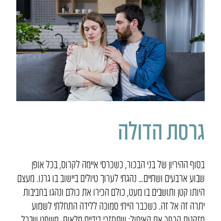
גרסת הדולה
בסוף ההיריון של בני הבכור, כשכרסי איימה לקרוס, בכל אופן
שבוע ארבעים ושתיים… נהגתי לערוך טיולים ביישוב בו גרנו. מעצם
היותו קטן ותושבים בו מעט, כולם הכירו את כולם ונהגו בחביבות
יתרה זה אל זה. כשכבר הייתי סמוכה ללידה התחלתי לשמוע
מזקנות הכפר את האיחול: שתחזרי בידיים מלאות. משפט שבכל