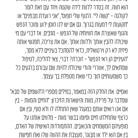
הוא חווה. זה בסדר ללוות לידה שקטה ויחד עם זאת לומר
לקולגה – ״קשה לי״. ה״גוף שלי תפוס״, “אני רועדת מבפנים״ או
״תקועות לי דמעות בגרון״. גם אם יש לנו חוסן ידוע ומוכר הנפש
והגוף שאוצרת את חוויותיה של הנפש – מגיבים. אז דברי עם מי
שיכולה להבין אותך וללוות אותך. אם את צריכה, תפגשי אותה
פיזית לא רק וירטואלית, כדאי להסתכל בעיניים ללא מסך,
״העיניים הן ראי הנפש״ – זוכרת? דברי, צאי להליכה, לטיפול
שמתאים לך, אווררי והודי שיכולת להיות שם עבורם ברגעים כל
כך משמעותיים תוך כדי שאת מטפלת בך עצמך.
ואסיים את החלק הזה במאמר, במילים מספרי ה״השמים של סבא״
שמדבר על פרידה, מוות והישארות הזיכרון: ״החיים והמוות – בין
אם אנו רואים אותם כמעגל שאין התחלה לו ולא סוף, ובין אם
כרצף שתחילתו חיים וסיומו בבשר מוות – מלווים אותנו על
מופעיהם המשמחים והכואבים. ההתמודדות האישית של האדם,
בין אם הוא ילד או מבוגר, מעצבת את ההווה שלו ואת תפישת