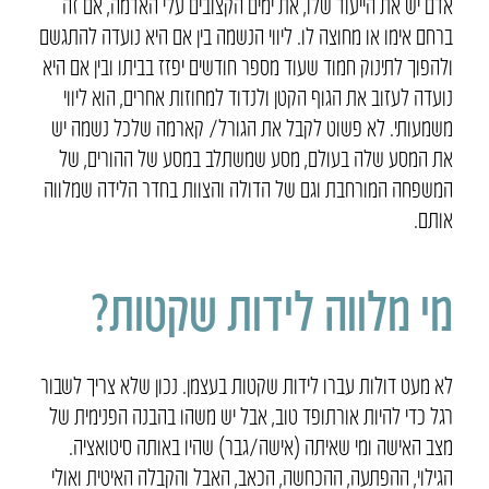
אדם יש את הייעוד שלו, את ימים הקצובים עלי האדמה, אם זה
ברחם אימו או מחוצה לו. ליווי הנשמה בין אם היא נועדה להתגשם
ולהפוך לתינוק חמוד שעוד מספר חודשים יפזז בביתו ובין אם היא
נועדה לעזוב את הגוף הקטן ולנדוד למחוזות אחרים, הוא ליווי
משמעותי. לא פשוט לקבל את הגורל/ קארמה שלכל נשמה יש
את המסע שלה בעולם, מסע שמשתלב במסע של ההורים, של
המשפחה המורחבת וגם של הדולה והצוות בחדר הלידה שמלווה
אותם.
מי מלווה לידות שקטות?
לא מעט דולות עברו לידות שקטות בעצמן. נכון שלא צריך לשבור
רגל כדי להיות אורתופד טוב, אבל יש משהו בהבנה הפנימית של
מצב האישה ומי שאיתה (אישה/גבר) שהיו באותה סיטואציה.
הגילוי, ההפתעה, ההכחשה, הכאב, האבל והקבלה האיטית ואולי