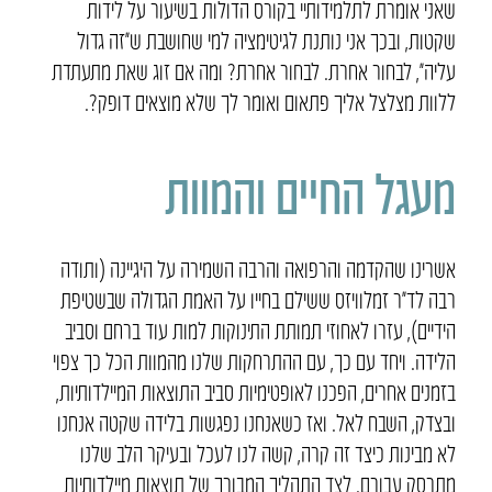
שאני אומרת לתלמידותיי בקורס הדולות בשיעור על לידות
שקטות, ובכך אני נותנת לגיטימציה למי שחושבת ש״זה גדול
עליה״, לבחור אחרת. לבחור אחרת? ומה אם זוג שאת מתעתדת
ללוות מצלצל אליך פתאום ואומר לך שלא מוצאים דופק?.
מעגל החיים והמוות
אשרינו שהקדמה והרפואה והרבה השמירה על היגיינה (ותודה
רבה לד״ר זמלוויזס ששילם בחייו על האמת הגדולה שבשטיפת
הידיים), עזרו לאחוזי תמותת התינוקות למות עוד ברחם וסביב
הלידה. ויחד עם כך, עם ההתרחקות שלנו מהמוות הכל כך צפוי
בזמנים אחרים, הפכנו לאופטימיות סביב התוצאות המיילדותיות,
ובצדק, השבח לאל. ואז כשאנחנו נפגשות בלידה שקטה אנחנו
לא מבינות כיצד זה קרה, קשה לנו לעכל ובעיקר הלב שלנו
מתרסק עבורם. לצד התהליך המבורך של תוצאות מיילדותיות