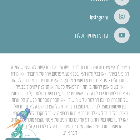
Instagram
ערוץ היוטיוב שלנו
מוצרי ד”ר קיי אינם תרופות. חברת ד”ר קיי ישראל בע”מ מבקשת להדגיש שהמידע
המופיע באתר ו/או בכל עלון ו/או בכל אמצעי פרסום אחר של החברה ו/או מידע
שנמסר ע”י נציגינו איננו מידע רפואי ולא נועד להעביר מסרים בריאותיים כלשהם
ואין בשום אופן לראות בו התוויה רפואית כלשהי או המלצה לטיפול בבעיה
רפואית כלשהי וכי בכל בעיה רפואית יש להיוועץ ברופא. החלטה על רכישת מוצר
של החברה, כמו גם החלטה על שימוש בו ו/או הסקת מסקנות כלשהן הקושרות
בין שימוש במוצר לבין שינוי במצבו הבריאותי של הצרכן, הינן על אחריותו של
הצרכן בלבד. בכל שאלה שבבריאות או ברפואה יש בכל מקרה להיוועץ ברופא
ו/או להשתמש במקורות מידע אמינים ומהימנים של אנשי מקצוע מוסמכים בתחום
הרפואה. תוכנו של האתר, על כל הנאמר בו, מעולם לא נבדק ע”י משרד
הבריאות.