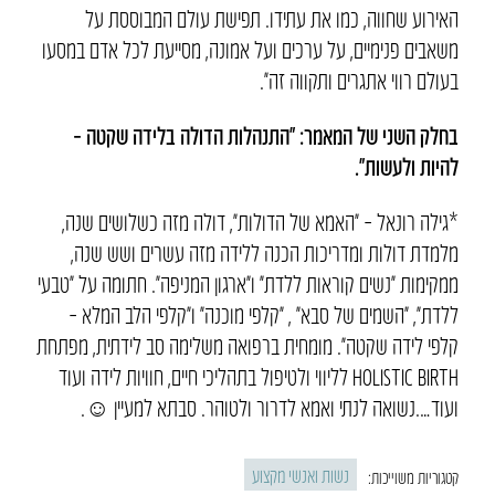
האירוע שחווה, כמו את עתידו. תפישת עולם המבוססת על
משאבים פנימיים, על ערכים ועל אמונה, מסייעת לכל אדם במסעו
בעולם רווי אתגרים ותקווה זה״.
בחלק השני של המאמר: ״התנהלות הדולה בלידה שקטה –
להיות ולעשות״.
*גילה רונאל – ״האמא של הדולות״, דולה מזה כשלושים שנה,
מלמדת דולות ומדריכות הכנה ללידה מזה עשרים ושש שנה,
ממקימות ״נשים קוראות ללדת״ ו״ארגון המניפה״. חתומה על ״טבעי
ללדת״, ״השמים של סבא״ , ״קלפי מוכנה״ ו״קלפי הלב המלא –
קלפי לידה שקטה״. מומחית ברפואה משלימה סב לידתית, מפתחת
HOLISTIC BIRTH לליווי ולטיפול בתהליכי חיים, חוויות לידה ועוד
ועוד….נשואה לנתי ואמא לדרור ולטוהר. סבתא למעיין ☺.
נשות ואנשי מקצוע
קטגוריות משוייכות: