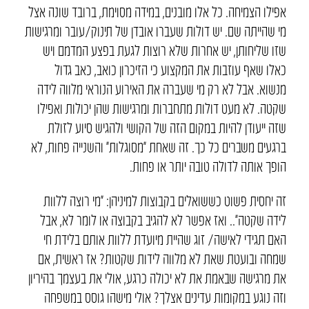
אפילו הצמיחה. כל אלו מובנים, במידה מסוימת, ברובד שונה אצל
מי שהייתה שם. יש דולות שעברו אובדן של תינוק/עובר ומרגישות
שזו שליחותן, יש אחרות שלא רוצות לגעת בפצע המדמם ויש
כאלו שאף עוזבות את המקצוע כי הזיכרון כואב, כאב גדול
מנשוא. אבל לא רק מי שעברה את האירוע הנוראי מלווה לידה
שקטה. לא מעט דולות מתחברות ומרגישות שהן יכולות ואפילו
שזה ייעודן להיות במקום הזה של הקושי ולהגיש סיוע לזולת
ברגעים משברים כל כך. זה שאחת ״מסוגלות״ והשנייה פחות, לא
הופך אותה לדולה טובה יותר או פחות.
זה יחסית פשוט כששואלים בקבוצות למיניהן: ״מי רוצה ללוות
לידה שקטה״.. ואז אפשר לא להגיב בקבוצה או לומר לא, אבל
האם תגידי לאישה/ זוג שהיית מיועדת ללוות אותם בלידת חי
שמחה ובועטת שאת לא מלווה לידות שקטות? אז ראשית, אם
את מרגישה שבאמת את לא יכולה כרגע, אולי את בעצמך בהיריון
וזה נוגע במקומות עדינים אצלך? אולי מישהו גוסס במשפחה