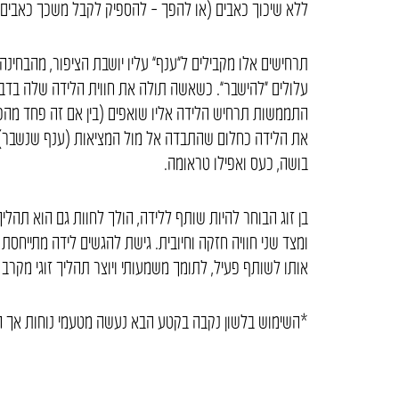
ללא שיכוך כאבים (או להפך – להספיק לקבל משכך כאבים), 
תרחישים אלו מקבילים ל”ענף” עליו יושבת הציפור, מהבחינ
עלולים “להישבר”. כשאשה תולה את חווית הלידה שלה בדבר
התממשות תרחיש הלידה אליו שואפים (בין אם זה פחד מהכ
את הלידה כחלום שהתבדה אל מול המציאות (ענף שנשבר) עלו
בושה, כעס ואפילו טראומה.
בן זוג הבוחר להיות שותף ללידה, הולך לחוות גם הוא תהליך
ומצד שני חוויה חזקה וחיובית. גישת להגשים לידה מתייחסת
אותו לשותף פעיל, לתומך משמעותי ויוצר תהליך זוגי מקרב 
*השימוש בלשון נקבה בקטע הבא נעשה מטעמי נוחות אך הכו