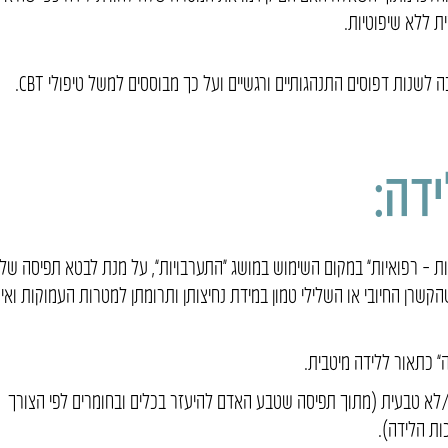
ת ללא שיפוטיות.
שנות דפוסים התנהגותיים ורגשיים ועל כך מבוססים למשל טיפולי CBT.
דה:
– רפואיות” במקום השימוש במושג “התערבויות”, על מנת לבטא תפיסה של
קשרן החיובי או השלילי טמון במידת נחיצותן ותרומתן למטרות העמוקות ואינ
 כתאור ללידה מיטבית.
/לא טבעית (מתוך תפיסה שטבע האדם להיעזר בכלים ובחומרים לפי הצורך
ות הלידה).