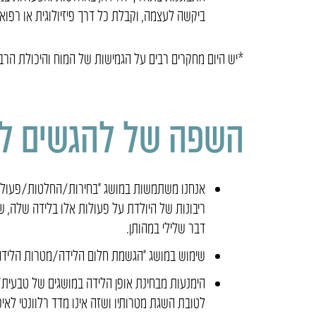
ביקשה לעצמה, וקבלת כל דרך פיזיולוגית או רפואי
*יש היום מחקרים רבים על הגמישות של המוח והיכולת הרבה ל
השפה של להגשים לי
אנחנו משתמשות במושג “בחירות/החלטות/פעולות 
ריבונות של היולדת על פעולות אלו בלידה שלה, שה
דבר שלילי במהותן.
שימוש במושג “הגשמת חלום הלידה/מטרות הלידה”
הימנעות מבחינת אופן הלידה במושגים של טבעית
לטובת השגת מטרותיו ושזה אינו מדד רלוונטי לאיכ