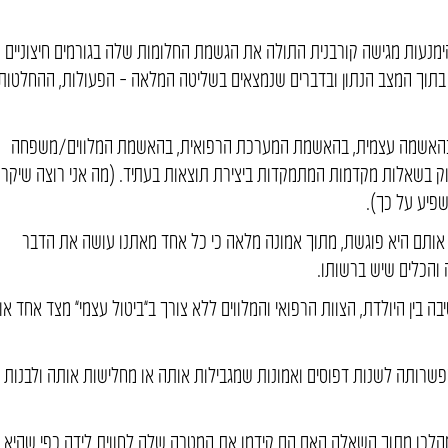
ימנעות מגישה קורבנית התולה את הגשמת החלומות שלה בגורמים חיצוניים
בתוך המצב הנתון ובדברים שנמצאים בשליטה המלאה – הפעולות, ההחלטות
 בהאשמה עצמית, בהאשמת המערכת הרפואית, בהאשמת המלווים/משפחה
וק בשאלות מקדמות המתמקדות ביצירת תוצאות בעתיד. (מה אני רוצה שיקר
שפיע על כך).
 אותם היא פוגשת, מתוך אמונה מלאה כי כל אחד מאתנו עושה את הדבר
 והכלים שיש ברשותו.
ה בין היולדת, הצוות הרפואי והמלווים ללא צורך ב”ביטול עצמי” מצד אחד או
ותה לשנות דפוסים ואמונות שמגבילות אותה או מחלישות אותה ולבנות
הלכו מתוך השאלה האם הם קידמו את המטרה שלה לחווית לידה כפי שהיא