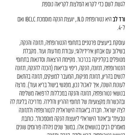
לגשת לשם כדי לקרוא המלצות לקריאה נוספת
ורד לב
היא נטורופתית N.D., יועצת הנקה מוסמכת IBCLC ואם
ל-4.
עוסקת בייעוצים פרטניים בתחומי הנטורופתיה, תזונה והנקה,
בשילוב עם אבחון אירידיולוגי, עבודת מודעות ועוד. מקבלת
מטופלים בקליניקה בכרכור. מקיימת הרצאות וסדנאות בתחומי
הנטורופתיה, תזונה, הנקה, ריפוי ובריאות (הכנה להנקה, תזונה
לנשים בהריון, תזונת מניקות, המעבר למוצקים, תזונה בהתאם
לעונות השנה, איך לאכול נכון, מפגשי בישול בריא ועוד). מרצה
בנושאי נטורופתיה, תזונה והנקה במכללות לרפואה משלימה
ובהכשרות מקצועיות של תחומי ההריון והלידה. מדריכה בליגת לה
לצ’ה ישראל. חברה ב”אגודה הישראלית לנטורופתיה ולתזונה
טבעית” וב”איגוד הישראלי ליועצות הנקה מוסמכות”. כותבת
מאמרים רבים בנושאים אלו. במשך שנים ניהלה פורומים שונים