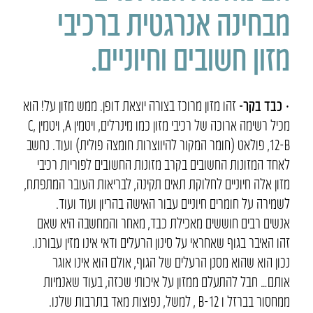
מבחינה אנרגטית ברכיבי
מזון חשובים וחיוניים.
•
כבד בקר-
זהו מזון מרוכז בצורה יוצאת דופן. ממש מזון על! הוא
מכיל רשימה ארוכה של רכיבי מזון כמו מינרלים, ויטמין A, ויטמין C,
12-B, פולאט (חומר המקור להיווצרות חומצה פולית) ועוד. נחשב
לאחד המזונות החשובים בקרב מזונות החשובים לפוריות רכיבי
מזון אלה חיוניים לחלוקת תאים תקינה, לבריאות העובר המתפתח,
לשמירה על חומרים חיוניים עבור האישה בהריון ועוד ועוד.
אנשים רבים חוששים מאכילת כבד, מאחר והמחשבה היא שאם
זהו האיבר בגוף שאחראי על סינון הרעלים ודאי אינו מזין עבורנו.
נכון הוא שהוא מסנן הרעלים של הגוף, אולם הוא אינו אוגר
אותם… חבל להתעלם ממזון על איכותי שכזה, בעוד שאנמיות
ממחסור בברזל ו 12-B , למשל, נפוצות מאד בתרבות שלנו.