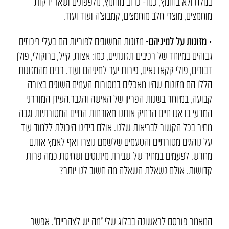
במלח ולא בחומץ, כמו- כרוב מוחמץ, מלפפונים ושאר ירקות
מוחמצים, מוצרי חלב מוחמצים, קמבוצ’ה ועוד ועוד.
• מזונות על למיניהם-
מזונות החשובים לפוריות הם בעלי ריכוזים
גבוהים במיוחד של רכיבים תזונתיים, כמו: אצות, קייל, ברוקולי, פולן
דבורים, פולי קקאו נאים, פירות יער למיניהם ועוד. רבים מהמזונות
הללו הם מזונות שהיו מאכלים במסורות העמים השונים בצורה
קבועה, במיוחד בשנות הפריון של האישה והגבר.העידן המודרני
המדעי בו אנו חיים הרחיק אותנו מאורחות החיים המסורתיות וגבה
מחיר בכל הקשור לבריאות שלנו. אולם בידינו היכולת ללמוד עוד
על נוהגים מסורתיים והטעמים שלשמם נוצרו ואף לאמץ אותם
מחדש. לפעמים במחיר של שבירת מיתוסים ושחיטת כמה פרות
קדושות. אולם נשאלת השאלה מה חשוב לנו יותר?
המאמר פורסם לראשונה בבלוג שלי “מה יש לצהריים”. אפשר