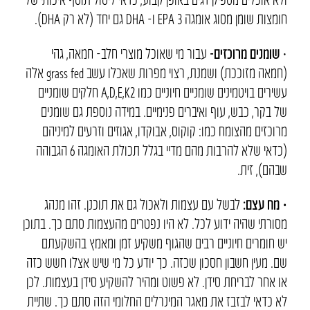
חומצות שומן מסוג אומגה 3 EPA ו- DHA גם יחד (לא רק DHA).
•
שומנים מרוכזים-
עבור מי שאוכל מוצרי חלב- חמאה, גהי
(חמאה מזוככת) ושמנת, רצוי מפרות שאכלו עשב grass fed אלה
עשירים בויטמינים שומניים חיוניים כמו A,D,E,K2 חלקים שומניים
של בקר, כבש, עוף ואיברים פנימיים. במידה נוספת גם שומנים
מרוכזים מהצומח כמו: קוקוס, אבוקדו, אגוזים וזרעים למיניהם
(כדאי שלא להרבות מהם מדיי בגלל תכולת האומגה 6 הגבוהה
שבהם), זית.
• מח עצם:
לבשל עם עצמות ולאכול גם את תוכנן. זהו מנהג
מסורתי שהיה ידוע לכל. לא היו נפטרים מהעצמות סתם כך. בתוכן
יש חומרים חיוניים רבים שהגוף משקיע זמן ומאמץ בהשקעתם
שם. מעין חשבון חסכון שכזה. כך יודע כל מי שיש אצלו חשש כזה
או אחר לבריחת סידן. לא פשוט ומהיר להשקיע סידן בעצמות. לכן
לא כדאי לבזבז את מאגר המינרלים החלומי הזה סתם כך. שתיית