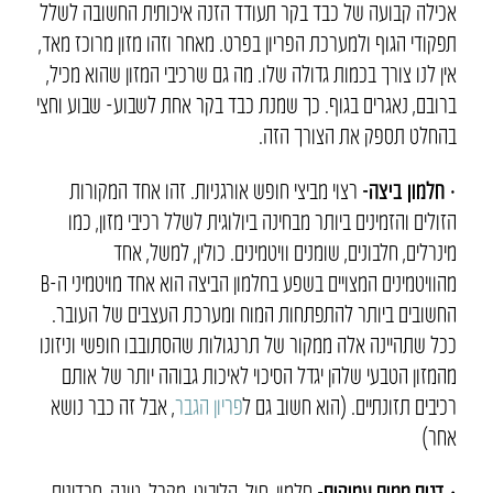
אכילה קבועה של כבד בקר תעודד הזנה איכותית החשובה לשלל
תפקודי הגוף ולמערכת הפריון בפרט. מאחר וזהו מזון מרוכז מאד,
אין לנו צורך בכמות גדולה שלו. מה גם שרכיבי המזון שהוא מכיל,
ברובם, נאגרים בגוף. כך שמנת כבד בקר אחת לשבוע- שבוע וחצי
בהחלט תספק את הצורך הזה.
•
חלמון ביצה-
רצוי מביצי חופש אורגניות. זהו אחד המקורות
הזולים והזמינים ביותר מבחינה ביולוגית לשלל רכיבי מזון, כמו
מינרלים, חלבונים, שומנים וויטמינים. כולין, למשל, אחד
מהוויטמינים המצויים בשפע בחלמון הביצה הוא אחד מויטמיני ה-B
החשובים ביותר להתפתחות המוח ומערכת העצבים של העובר.
ככל שתהיינה אלה ממקור של תרנגולות שהסתובבו חופשי וניזונו
מהמזון הטבעי שלהן יגדל הסיכוי לאיכות גבוהה יותר של אותם
רכיבים תזונתיים. (הוא חשוב גם ל
פריון הגבר
, אבל זה כבר נושא
אחר)
• דגים ממים עמוקים-
סלמון, סול, הליבוט, מקרל, טונה, סרדינים,