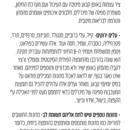
ציר עצמות באופן קבוע מיטיבה עם העיכול ועם מערכת החיסון,
משפרת ספיגה של מינרלים, חלבונים איכותיים ושומנים מהמזון
ותורמת לבריאות מיטבית.
• עלים ירוקים-
קייל, עלי כרוביים, מנגולד, חוביזות, סרפדים, תרד,
פטרוזיליה, כוסברה, שמיר, חסה ועוד. אלה עשירים בפולאט,
ויטמין ממשפחת ויטמיני ה-B החיוני להתפתחות עוברית תקינה.
הוא שונה בהרכבו מהחומצה הפולית הסינטטית ומומלץ ורצוי
לקבלו מהמזון באופן ישיר ולא מכדורים ותוספים למיניהם. מאחר
ואינו נאגר בגוף, יש לדאוג לאכול מזונות המכילים פולאט על
בסיס יומיומי קבוע. מאחר ועלים אלה עלולים להכיל גם חומצות
המעכבות ספיגה של מינרלים כדאי לחממם מעט לפני האכילה ע”י
הקפצה, בישול, אידוי וכיוצ’.
• מזונות נוספים שיש לתת אליהם תשומת לב-
מזונות החשובים
לפוריות כמו מזונות מותססים ומוחמצים בהחמצה ביתית, כלומר