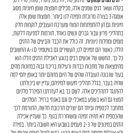
בקלה ושאר דגים שמנים אלה, מכילים חומצות שומן חיוניות מסוג
אומגה 3 בצורה מרוכזת וזמינה לנו ביותר. חומצות שומן אלה
חיוניות גם הן להתפתחות המוח ומערכת העצבים, לוקחות חלק
בתהליכי פריון עבור גברים ונשים כאחד, תורמות למניעת דלקות,
מומים ומחלות ניווניות. זה כולל את הכבד והביצים של הדגים
הללו, כאשר הם זמינים לנו, העשירים גם בוויטמיני D ו-A החשובים
כל כך. החשש של אנשים רבים בנוגע לאכילת הדגים הללו הוא
מהימצאות של מתכות כבדות ורעילות בריכוז גבוה במזונות מהים.
בעוד שנכונה העובדה שהים של היום מזוהם יותר באופן יחסי למה
שהיה בעבר, בגלל תהליכי תיעוש למיניהם, עדיין יש ביכולתנו
להתנגד לתהליכים אלה. לשם כך בא לעזרתנו המינרל סלניום
המצוי גם הוא בשפע במאכלי ים וגם באגוזי ברזיל. הסלניום
מתחבר לכספית וביחד הם יוצרים תרכובת חדשה, התורמת לכך
שהכספית לא תהיה זמינה ומשוחררת בגוף. כך שעדיין אכילת
הדגים במינונים של 2-3 פעמים בשבוע היא חשובה ביותר. במידה
ולא אוכלים מספיק דגים באופן קבוע, כדאי ליטול תוסף איכותי של