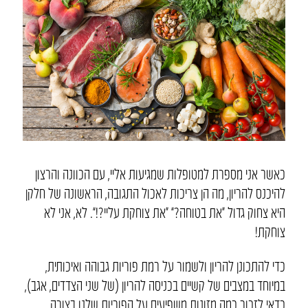
כאשר אני מספרת למטופלות שמגיעות אליי, עם הכוונה והרצון
להיכנס להריון, מה הן צריכות לאכול התגובה, הראשונה של חלקן
היא צחוק גדול “את בטוחה?” “את צוחקת עליי?!”. לא, אני לא
צוחקת!
כדי להתכונן להריון ולשמור על רמת פוריות גבוהה ואיכותית,
במיוחד במצבים של קשיים בכניסה להריון (של שני הצדדים, אגב),
כדאי לזכור כמה מזונות משפיעים על הפוריות שלנו בצורה