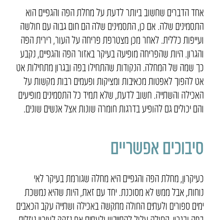
אחד הדברים שחשוב ביותר לדעת על מחלת הפה והגפיים הוא
התסמינים שלה. אם כן, התסמינים שלה הם חום גבוה עם חולשה
ועייפות כללית. לאחר מכן מצטרפת פריחה על העור, רירית הפה
והגרון. היות שהפריחה מופיעה בעיקר באזור הפה והגפיים, נקבע
כך שמה של המחלה. הנקודות שהתחילו בפה ובגרון מתחילות אט
אט להפוך לאפטות מכאיבות ומציקות ופעמים רבות מקשות על
האכילה והשתייה. חשוב לדעת, שלא תמיד כל התסמינים מופיעים
והם יכולים גם להופיע בדרגות חומרה שונות אצל אנשים שונים.
סיבוכים אפשריים
כעיקרון, מחלת הפה והגפיים היא מחלה שגורמת בעיקר לאי
נוחות, אבל ממש לא מסוכנת. יחד עם זאת, היות שהיא נמשכת
ימים ספורים ולעתים החולה מתקשה באכילה ושתייה עקב הכאבים
בפה ובגרון, החולה עלול להתייבש ולעתים אף נזקק לעירוי נוזלים.