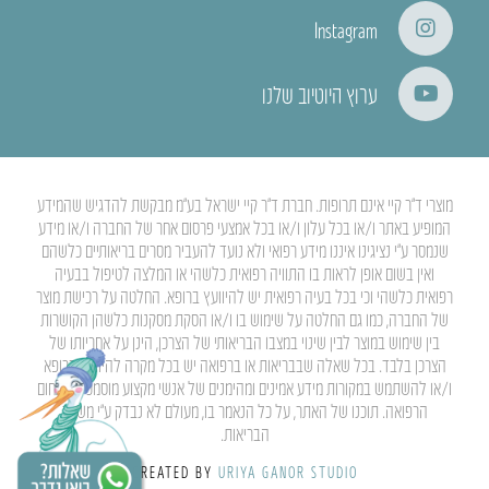
Instagram
ערוץ היוטיוב שלנו
מוצרי ד”ר קיי אינם תרופות. חברת ד”ר קיי ישראל בע”מ מבקשת להדגיש שהמידע
המופיע באתר ו/או בכל עלון ו/או בכל אמצעי פרסום אחר של החברה ו/או מידע
שנמסר ע”י נציגינו איננו מידע רפואי ולא נועד להעביר מסרים בריאותיים כלשהם
ואין בשום אופן לראות בו התוויה רפואית כלשהי או המלצה לטיפול בבעיה
רפואית כלשהי וכי בכל בעיה רפואית יש להיוועץ ברופא. החלטה על רכישת מוצר
של החברה, כמו גם החלטה על שימוש בו ו/או הסקת מסקנות כלשהן הקושרות
בין שימוש במוצר לבין שינוי במצבו הבריאותי של הצרכן, הינן על אחריותו של
הצרכן בלבד. בכל שאלה שבבריאות או ברפואה יש בכל מקרה להיוועץ ברופא
ו/או להשתמש במקורות מידע אמינים ומהימנים של אנשי מקצוע מוסמכים בתחום
הרפואה. תוכנו של האתר, על כל הנאמר בו, מעולם לא נבדק ע”י משרד
הבריאות.
CREATED BY
URIYA GANOR STUDIO