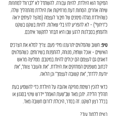
המיקוד הוא היולדת. להיות עבורה. להשתדל לא “לברוח” למחוזות
שיחה אחרים. הסחות דעת מרחיקות את היולדת מהתהליך שלה.
כשהיולדת מגלה סימנים של חיבור לעצמה (מהצד לעיתים יראה
כ”ריחוף”) – לא להפריע לה! בלי שאלות. להיות בשקט בשקט
ולהמתין בסבלנות לרגע שבו היא תבחר לתקשר איתכם.
טיפ:
חשוב שהמלווים יתרעננו מידי פעם. צריך למלא את הצרכים
האישיים – אוכל ושתיה, מנוחה, להתפנות בשירותים. כשהמלווים
דואגים גם לעצמם הם יכולים להיות במיטבם. ממליצה מראש
לכתוב משפטים המחזקים את היולדת. “את והעובר צוות”, “את
יודעת ללדת”, “את קשובה לעצמך” וכן הלאה.
כדאי להכין רשימת מוזיקה אהובה על היולדת כדי להשמיע בעת
תהליך הלידה. יתכן מאד שב”שעת האמת” יידרש שינוי בסגנון או
בכלל רצון לשקט. זה בסדר, היכולת לזרום חשובה מאד.
רוצים ללמוד עוד?