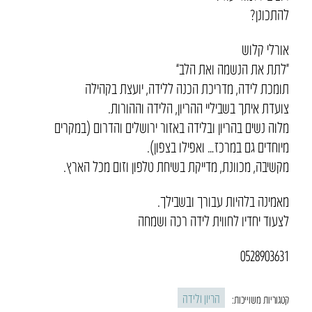
להתכונן?
אורלי קלוש
“לתת את הנשמה ואת הלב”
תומכת לידה, מדריכת הכנה ללידה, יועצת בקהילה
צועדת איתך בשביליי ההריון, הלידה וההורות.
מלוה נשים בהריון ובלידה באזור ירושלים והדרום (במקרים
מיוחדים גם במרכז… ואפילו בצפון).
מקשיבה, מכוונת, מדייקת בשיחת טלפון וזום מכל הארץ.
מאמינה בלהיות עבורך ובשבילך.
לצעוד יחדיו לחווית לידה רכה ושמחה
0528903631
הריון ולידה
קטגוריות משוייכות: