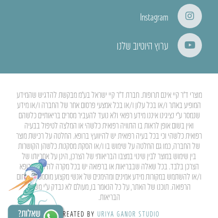
Instagram
ערוץ היוטיוב שלנו
מוצרי ד”ר קיי אינם תרופות. חברת ד”ר קיי ישראל בע”מ מבקשת להדגיש שהמידע
המופיע באתר ו/או בכל עלון ו/או בכל אמצעי פרסום אחר של החברה ו/או מידע
שנמסר ע”י נציגינו איננו מידע רפואי ולא נועד להעביר מסרים בריאותיים כלשהם
ואין בשום אופן לראות בו התוויה רפואית כלשהי או המלצה לטיפול בבעיה
רפואית כלשהי וכי בכל בעיה רפואית יש להיוועץ ברופא. החלטה על רכישת מוצר
של החברה, כמו גם החלטה על שימוש בו ו/או הסקת מסקנות כלשהן הקושרות
בין שימוש במוצר לבין שינוי במצבו הבריאותי של הצרכן, הינן על אחריותו של
הצרכן בלבד. בכל שאלה שבבריאות או ברפואה יש בכל מקרה להיוועץ ברופא
ו/או להשתמש במקורות מידע אמינים ומהימנים של אנשי מקצוע מוסמכים בתחום
הרפואה. תוכנו של האתר, על כל הנאמר בו, מעולם לא נבדק ע”י משרד
הבריאות.
CREATED BY
URIYA GANOR STUDIO