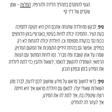
הגוף להתקדם בתהליך הלידה ולהרפיה.
המלצה
– שמן
שקדים של ד”ר קיי
טיפ:
לבקש מהיולדת שתנחה אתכם היכן היא זקוקה לתמיכה
בעת הציר. התמיכה יכולה להיות בעיסוי, באגרוף/בוהן הלוחצים
ככוח נגד בנקודה מסוימת וכו. היולדת יכולה להנחות לא רק
במילים. אפשר גם בהזזת הידיים התומכות אל המקום המדויק.
שמרו על אוזן קשבת ופה מברר. נסו להיות המתווך עם הצוות
הרפואי. השתדלו להקשיב לנאמר, לשאול ולהבין כדי לתת ליולדת
את המידע בזמן ובמינון הנכון.
טיפ:
כדאי לחשוב מראש על מידע שחשוב לכם לדעת, לברר מהן
השאלות שאולי יעלו. לתאם עם היולדת מראש איך היא הייתה
רוצה שיטפלו בה, איך לתת לה את המידע,
איך לעזור לה להחליט.