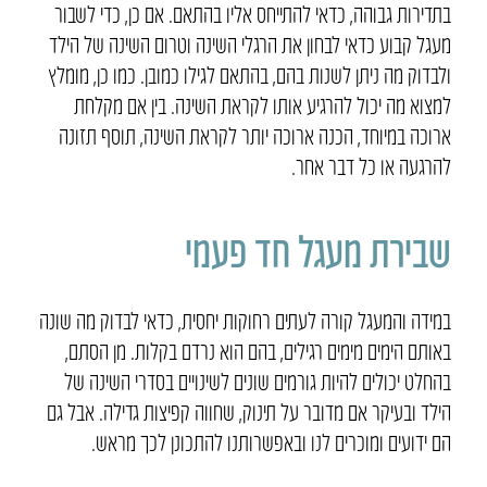
בתדירות גבוהה, כדאי להתייחס אליו בהתאם. אם כן, כדי לשבור
מעגל קבוע כדאי לבחון את הרגלי השינה וטרום השינה של הילד
ולבדוק מה ניתן לשנות בהם, בהתאם לגילו כמובן. כמו כן, מומלץ
למצוא מה יכול להרגיע אותו לקראת השינה. בין אם מקלחת
ארוכה במיוחד, הכנה ארוכה יותר לקראת השינה, תוסף תזונה
להרגעה או כל דבר אחר.
שבירת מעגל חד פעמי
במידה והמעגל קורה לעתים רחוקות יחסית, כדאי לבדוק מה שונה
באותם הימים מימים רגילים, בהם הוא נרדם בקלות. מן הסתם,
בהחלט יכולים להיות גורמים שונים לשינויים בסדרי השינה של
הילד ובעיקר אם מדובר על תינוק, שחווה קפיצות גדילה. אבל גם
הם ידועים ומוכרים לנו ובאפשרותנו להתכונן לכך מראש.