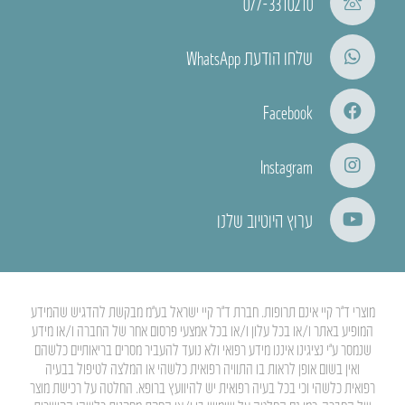
077-3310210
שלחו הודעת WhatsApp
Facebook
Instagram
ערוץ היוטיוב שלנו
מוצרי ד”ר קיי אינם תרופות. חברת ד”ר קיי ישראל בע”מ מבקשת להדגיש שהמידע
המופיע באתר ו/או בכל עלון ו/או בכל אמצעי פרסום אחר של החברה ו/או מידע
שנמסר ע”י נציגינו איננו מידע רפואי ולא נועד להעביר מסרים בריאותיים כלשהם
ואין בשום אופן לראות בו התוויה רפואית כלשהי או המלצה לטיפול בבעיה
רפואית כלשהי וכי בכל בעיה רפואית יש להיוועץ ברופא. החלטה על רכישת מוצר