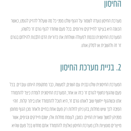
החיסון
מערכת החיסון נועדה לשמור על הגוף שלנו מפני כל מה שעלול להזיק לגופנו, כאשר
הכוונה היא בעיקר לחיידקים ווירוסים. בכל פעם שחודר לגוף גורם זר כלשהו,
המערכת החיסונית נכנסת לפעולה ושולחת את כדוריות הדם הלבנות להילחם בגורם
זר זה ולהשבית או לסלק אותו.
2. בניית מערכת החיסון
המערכת החיסונית שלנו נבנית עם השנים, למעשה, כבר מתקופת היותנו עוברים. בכל
פעם שהגוף נחשף לגורם זר כזה או אחר, המערכת החיסונית לומדת כיצד להתמודד
אתו וכשהגוף ייחשף שוב לאותו גורם זר, היא תוכל להתמודד אתו ביתר קלות. זוהי
הסיבה לכך שיש מחלות, בהן ניתן לחלות רק פעם אחת בחיים ולאחר מכן הגוף מחוסן
מפניהן למשך שארית החיים. כמובן, לעומת מחלות אלו, ישנם חיידקים ונגיפים, אשר
מייצרים מוטציות ולכן מערכת החיסון נאלצת להתמודד אתם מחדש בכל פעם שהיא