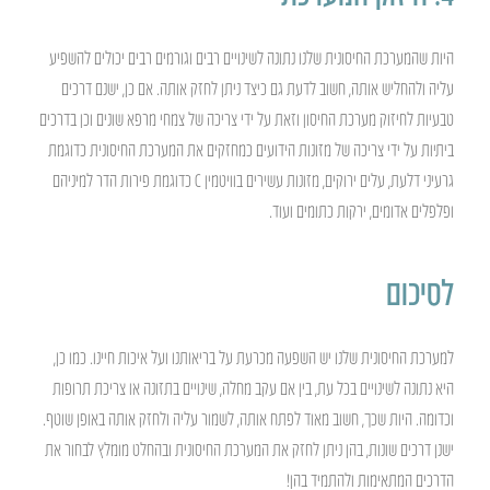
היות שהמערכת החיסונית שלנו נתונה לשינויים רבים וגורמים רבים יכולים להשפיע
עליה ולהחליש אותה, חשוב לדעת גם כיצד ניתן לחזק אותה. אם כן, ישנם דרכים
טבעיות לחיזוק מערכת החיסון וזאת על ידי צריכה של צמחי מרפא שונים וכן בדרכים
ביתיות על ידי צריכה של מזונות הידועים כמחזקים את המערכת החיסונית כדוגמת
גרעיני דלעת, עלים ירוקים, מזונות עשירים בוויטמין C כדוגמת פירות הדר למיניהם
ופלפלים אדומים, ירקות כתומים ועוד.
לסיכום
למערכת החיסונית שלנו יש השפעה מכרעת על בריאותנו ועל איכות חיינו. כמו כן,
היא נתונה לשינויים בכל עת, בין אם עקב מחלה, שינויים בתזונה או צריכת תרופות
וכדומה. היות שכך, חשוב מאוד לפתח אותה, לשמור עליה ולחזק אותה באופן שוטף.
ישנן דרכים שונות, בהן ניתן לחזק את המערכת החיסונית ובהחלט מומלץ לבחור את
הדרכים המתאימות ולהתמיד בהן!