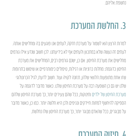
נחשפת אליהם.
3. החלשת המערכת
למרות הרצון הוא לשמור על מערכת חזקה, לעתים אנו פוגעים בה ומחלישים אותה.
לעתים זה נעשה שלא במתכוון ולעתים אף לא בידיעתנו. לכן חשוב שנדע אילו גורמים
מחלישים את מערכת החיסון. אם כן, ישנם גורמים רבים, המחלישים את מערכת
החיסון כדוגמת: מחלות כרוניות או רגילות, טיפולים כימותרפיים או שימוש בתרופות
שזו אחת מתופעות הלוואי שלהן, תזונה לקויה ועוד. חשוב לדעת, לגיל הכרונולוגי
שלנו יש גם כן השפעה רבה על מערכת החיסון שלנו. כאשר מדובר לדוגמה על
מערכת החיסון של ילדים
ותינוקות, ככל שהם צעירים יותר, כך מערכת החיסון שלהם
הספיקה להיחשף לפחות חיידקים ונגיפים ולכן היא חלשה יותר. כמו כן, כאשר מדובר
על מבוגרים, ככל שהאדם מבוגר יותר, כך מערכת החיסון שלו נחלשת.
4. חיזוק המערכת