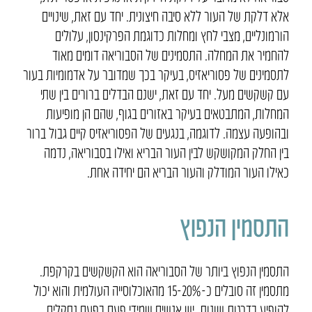
אלא דלקת של העור ללא סיבה חיצונית. יחד עם זאת, שינויים
הורמונליים, מצבי לחץ ומחלות כדוגמת הפרקינסון, עלולים
להחמיר את המחלה. התסמינים של הסבוריאה דומים מאוד
לתסמינים של פסוריאזיס, בעיקר בכך שמדובר על אדמומיות בעור
עם קשקשים מעל. יחד עם זאת, ישנם הבדלים ברורים בין שתי
המחלות, המתבטאים בעיקר באזורים בגוף, שהם הן מופיעות
ובהופעה עצמה. לדוגמה, בנגעים של הפסוריאזיס קיים גבול ברור
בין החלק המקושקש לבין העור הבריא ואילו בסבוריאה, נדמה
כאילו העור המודלק והעור הבריא הם יחידה אחת.
התסמין הנפוץ
התסמין הנפוץ ביותר של הסבוריאה הוא הקשקשים בקרקפת.
מתסמין זה סובלים כ-15-20% מהאוכלוסייה העולמית והוא יכול
להופיע בדרגות שונות. יש אנשים שמידי פעם בפעם נתקלים