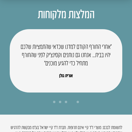
המלצות מלקוחות
“אחרי החורף הקודם למדנו שכדאי שהתמציות שלכם
ש
יהיו בבית… אנחנו גם נותנים וקסינצ’יק לפני שהחורף
מתחיל כדי להגיע מוכנים”
אורית גולן
לתשומת לבכם: מוצרי ד”ר קיי אינם תרופות. חברת ד”ר קיי ישראל בע”מ מבקשת להדגיש