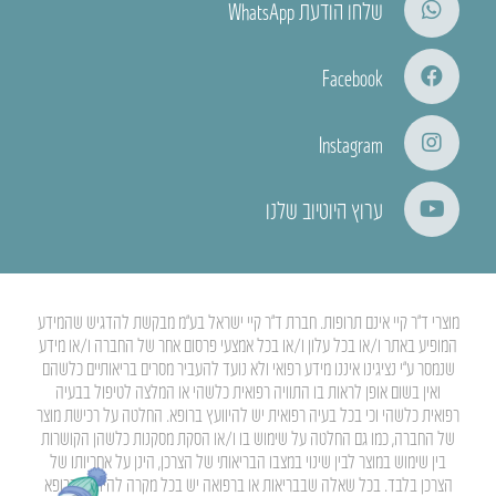
שלחו הודעת WhatsApp
Facebook
Instagram
ערוץ היוטיוב שלנו
מוצרי ד”ר קיי אינם תרופות. חברת ד”ר קיי ישראל בע”מ מבקשת להדגיש שהמידע
המופיע באתר ו/או בכל עלון ו/או בכל אמצעי פרסום אחר של החברה ו/או מידע
שנמסר ע”י נציגינו איננו מידע רפואי ולא נועד להעביר מסרים בריאותיים כלשהם
ואין בשום אופן לראות בו התוויה רפואית כלשהי או המלצה לטיפול בבעיה
רפואית כלשהי וכי בכל בעיה רפואית יש להיוועץ ברופא. החלטה על רכישת מוצר
של החברה, כמו גם החלטה על שימוש בו ו/או הסקת מסקנות כלשהן הקושרות
בין שימוש במוצר לבין שינוי במצבו הבריאותי של הצרכן, הינן על אחריותו של
הצרכן בלבד. בכל שאלה שבבריאות או ברפואה יש בכל מקרה להיוועץ ברופא