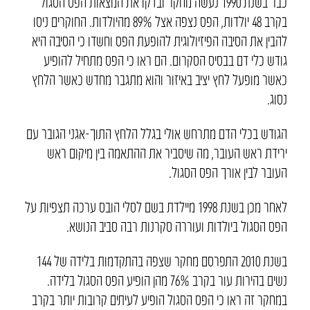
כבר בשנת 1990 נעשה מחקר ובדקו את המצאות הפס הסגול
בקרב 48 יולדות, הפס נצפה אצל 89% מהיולדות. החוקרים ניסו
להבין את הסיבה הפיזיולוגית להופעת הפס וחשדו כי הסיבה היא
גודש כלי דם בבסיס הסקרום. הם ראו כי הפס מתחיל להופיע
כאשר מופעל לחץ יציב באיזור והוא מתגבר מחדש כאשר הלחץ
נסוג.
הגודש בכלי הדם מתרחש אולי בגלל הלחץ התוך-אגני הגובר עם
ירידת ראש העובר, מה שיסביר את ההתאמה בין מיקום ראש
העובר לבין אורך הפס הסגול.
לאחר מכן בשנת 1998 מיילדת בשם לסלי הובס ערכה תצפיות על
הפס הסגול ביולדות ועוררה סקרנות רבה סביב הנושא.
בשנת 2010 התפרסם מחקר שצפה בהתקדמות בלידה של 144
נשים בהירות עור בקרב 76% מהן הופיע הפס הסגול בלידה.
במחקר זה ראו כי הפס הסגול הופיע לעיתים קרובות יותר בקרב