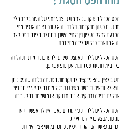
הפס הסגול הוא קו שנוצר משינוי צבע זמני של העור בקרב חלק
מהנשים כשהן מתקדמות בלידה, והוא עובר בצורה אנכית מפי
הטבעת לחלק העליון בין “לחיי” הישבן. בתחילת הלידה הפס קצר
והוא מתארך ככל שהלידה מתקדמת.
הפס הסגול יכול להיות אמצעי שימושי להערכת התקדמות הלידה
בקרב יולדות שהפס הסגול אכן מופיע בגופן.
חשוב לציין שהאינידקציה להתקדמות הפתיחה בלידה שהפס נותן
היא לא וודאית ודורשת מאיתנו תירגול ולמידה להגיע ליותר דיוק
אבל גם בדיקה נרתיקית איננה מדוייקת או מושלמת בהקשר זה.
הפס הסגול יכול להיות כלי מדהים כאשר אין לנו אפשרות או
סמכות לבצע בדיקה נרתיקית.
וכמובן, כאשר הבדיקה הוגינלית כרוכה בקושי אצל היולדת.