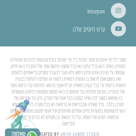
Instagram
ערוץ היוטיוב שלנו
מוצרי ד”ר קיי אינם תרופות. חברת ד”ר קיי ישראל בע”מ מבקשת להדגיש שהמידע
המופיע באתר ו/או בכל עלון ו/או בכל אמצעי פרסום אחר של החברה ו/או מידע
שנמסר ע”י נציגינו איננו מידע רפואי ולא נועד להעביר מסרים בריאותיים כלשהם
ואין בשום אופן לראות בו התוויה רפואית כלשהי או המלצה לטיפול בבעיה
רפואית כלשהי וכי בכל בעיה רפואית יש להיוועץ ברופא. החלטה על רכישת מוצר
של החברה, כמו גם החלטה על שימוש בו ו/או הסקת מסקנות כלשהן הקושרות
בין שימוש במוצר לבין שינוי במצבו הבריאותי של הצרכן, הינן על אחריותו של
הצרכן בלבד. בכל שאלה שבבריאות או ברפואה יש בכל מקרה להיוועץ ברופא
ו/או להשתמש במקורות מידע אמינים ומהימנים של אנשי מקצוע מוסמכים בתחום
הרפואה. תוכנו של האתר, על כל הנאמר בו, מעולם לא נבדק ע”י משרד
הבריאות.
CREATED BY
URIYA GANOR STUDIO