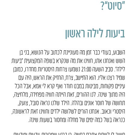
“סיוט”?
ביעות לילה ראשון
השבוע, בעודי כבר זמן מה מעוניינת לכתוב על הנושא, בני בן
השש ואנחנו אתו, חווינו את מה שנקרא בשפה המקצועית “ביעות
לילה”. סביב השעה 21:00 נשמעו צרחות היסטריות מחדרו, כמובן
שמיד רצנו אליו. הוא התיישב, צרח, החזיק את הראש, היה עם
עיניים פקוחות, מביטות במבט חודר ואף קרא לי אמא, אבל הכל
היה מתוך שינה. לנו ההורים, זאת הייתה חוויה מפחידה, מלחיצה,
תחושה של חוסר אונים ובהלה. הילד שלנו נראה סובל, צועק,
היסטרי וכאוב. אנחנו הורים לשלושה ילדים וחווינו זאת לראשונה,
כנראה בשל כמה ימים של מחלה ומחסור בשעות שינה.
חשוב לי לשתף אתכם בחוויה, כי ברגע שמכירים, יודעים ומודעים