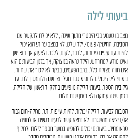
ביעותי לילה
מצב בו נשמע בכי היסטרי מתוך שינה , ללא יכולת לתקשר עם
הסביבה. התינוק/פעוט/ ילד שלנו, לא במצב ערות! הוא יכול
להיות עם עיניים פקוחות, לדבר, לקום, ללכת ולצעוק אך הוא ישן
ואינו מודע למתרחש. הילד נראה במצוקה, אך בזמן הביעותים הוא
אינו חווה מצוקה כלל. ברב הפעמים, בבקר לא יזכור את שחווה.
ביעותי לילה יכולים להופיע כבר מגיל חצי שנה ולהמשיך לרב עד
גיל בית הספר. ביעותי הלילה מופיעים בחלקו הראשון של הלילה,
בזמן שינה עמוקה ולא בזמן שנת חלום.
הסיבות לביעותי הלילה יכולות להיות עייפות יתר, מחלה-חום גבוה
או/ו יציאה מהשגרה. לא נמצא קשר לבעיה רגשית או לחוויה
טראומתית. ביעותים יכולים להופיע במשך מספר לילות ולחלוף
לתקופה ארוכה. כהורים אנחנו חוששים, מבוהלים מהבכי