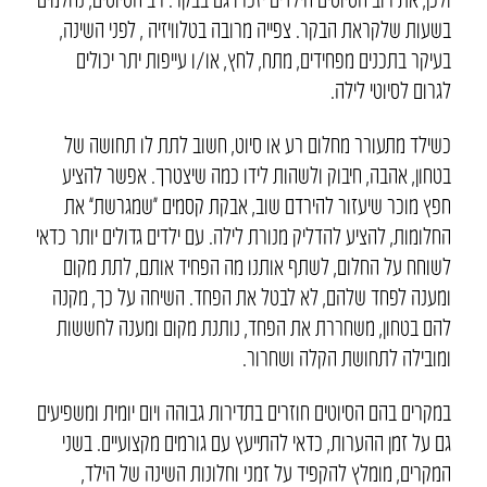
בשעות שלקראת הבקר. צפייה מרובה בטלוויזיה , לפני השינה,
בעיקר בתכנים מפחידים, מתח, לחץ, או/ו עייפות יתר יכולים
לגרום לסיוטי לילה.
כשילד מתעורר מחלום רע או סיוט, חשוב לתת לו תחושה של
בטחון, אהבה, חיבוק ולשהות לידו כמה שיצטרך. אפשר להציע
חפץ מוכר שיעזור להירדם שוב, אבקת קסמים “שמגרשת” את
החלומות, להציע להדליק מנורת לילה. עם ילדים גדולים יותר כדאי
לשוחח על החלום, לשתף אותנו מה הפחיד אותם, לתת מקום
ומענה לפחד שלהם, לא לבטל את הפחד. השיחה על כך, מקנה
להם בטחון, משחררת את הפחד, נותנת מקום ומענה לחששות
ומובילה לתחושת הקלה ושחרור.
במקרים בהם הסיוטים חוזרים בתדירות גבוהה ויום יומית ומשפיעים
גם על זמן ההערות, כדאי להתייעץ עם גורמים מקצועיים. בשני
המקרים, מומלץ להקפיד על זמני וחלונות השינה של הילד,