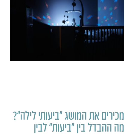
מכירים את המושג “ביעותי לילה”?
מה ההבדל בין “ביעות” לבין