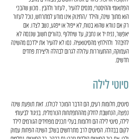
הפתאומי וההיסטרי, מנסים להעיר , לעזור ולהבין . מכוון שהבכי
הוא מתוך שינה, והילד /התינוק אינו מודע למתרחש, נוכל לעזור
רק אם נוודא שהוא בטוח, לא ייפול או ייפגע, נשב לצדו. אם
יאפשר, נניח יד או נחבק, עד שיחלוף .כהורים חשוב שננסה לא
להיבהל ולהילחץ מהסיטואציה. נסו לא להעיר את ילדכם מהשינה
העמוקה, ההתעוררות עלולה לגרום לבהלה וליצירת פחדים
חדשים.
סיוטי לילה
סיוטים, חלומות רעים, הם הדבר המוכר לכולנו. זאת תופעת שינה
נפוצה, הנחשבת לחלק מההתפתחות הנורמלית. בניגוד לביעותי
לילה, סיוטי לילה הם חלומות בעלי תכנים מפחידים הגורמים לילד
לקום בבהלה. הסיוטים לרב מתרחשים בשלב השינה הפחות עמוק
ולכן, את רוב הסיוטים הילדים יזכרו גם בבקר. רב הסיוטים, נחלמים