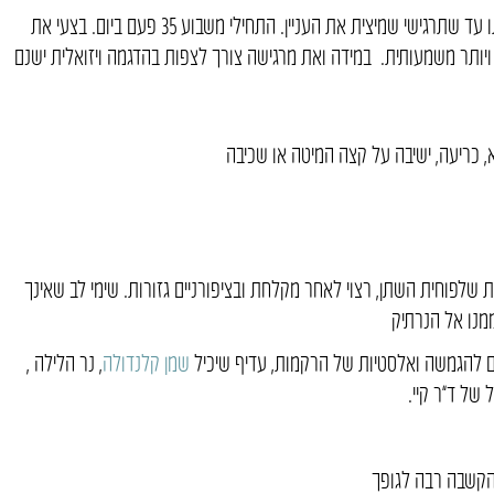
הזמן המומלץ לעיסוי הוא כ-5 דקות אך את יכולה לבצע אותו עד שתרגישי שמיצית את העניין. התחילי משבוע 35 פעם ביום. בצעי את
ויותר משמעותית. במידה ואת מרגישה צורך לצפות בהדגמה ויזואלית ישנם
, כריעה, ישיבה על קצה המיטה או שכיבה
ת שלפוחית השתן, רצוי לאחר מקלחת ובציפורניים גזורות. שימי לב שאינך
מנו אל הנרתיק
 להגמשה ואלסטיות של הרקמות, עדיף שיכיל
שמן קלנדולה
, נר הלילה ,
בהקשבה רבה לגופך