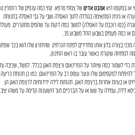
 או במקומו היא
אמבט אדים
של צמחי מרפא. קחי כמה ענפים של רוזמרין טר
ערה או גיגית המתאימה בגודלה לתוך האסלה ושבי על גבי האסלה בתנוחת
ניאגרה (כמו רוכבת על האסלה) למשך כמה דקות עד שהמים מתקררים. פעולה
ם או כמה פעמים בשבוע החל משבוע 35.
ה מכני בצורה בלון אותו מחדירים לפתח הנרתיק שהיתרון שלו הוא בכך שפת
ומה למתיחה שקורת כאשר עובר בו ראש התינוק.
דת כדי לשמור כמה שיותר על הפרינאום ורצפת האגן בכלל. למשל, שכיבה על
ל להיפתח למקסימום שלו ונוצר עומס רב על הפרינאום. כמו כן תנוחת כריעה
זיס או בעיות אחרות ברצפת האגן. תנוחות לידה ידידותיות לרצפת האגן הן:
יסא לידה, עמידה על שש או על הברכיים תוך הישענות קדימה על משהו יציב.