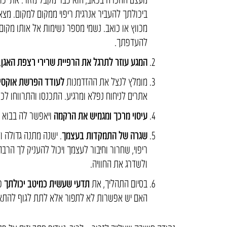
ביכולתך להעביר אנרגית ריפוי ממקום למקום. מצאי
מכווץ או כואב. נשמי מספר נשימות אל אותו מקום,
להעדפתך.
המגע עוזר לתרגל את הרפיית שרירי רצפת האגן
,
מומלץ לנצל את ההזדמנות
לעודד הפרשת אוקסיט
אתרים לניחוח נפלא ומרגיע. התכנסו והתרווחו ל
עיסוי מרכך ומגמיש את הרקמה
ויאפשר לה בבוא 
שגרה של התמקדות בעצמך
. ישנה מתנה גדולה ו
ריפוי, שחרור וחיבור לעצמך ויכול להעניק לך הרבה
ולשדרג את החוויה.
בסיום התהליך, את
תדעי שעשית כמיטב יכולתך
כד
האם יש אפשרות לא לתפור אלא לתת לגוף להתאחו