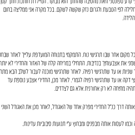
ני קרע ספונטני וזאת מהסיבה שהחתך הוא מבוקר. המיילדת חותכת חתך קטן
וחלילה לפי הטבעת ולגרום נזק שקשה לשקם. בכל מקרה אני ממליצה בחום
הלידה.
כל מקום אחר שבו תרגישי נוח. התמקמי בתנוחה המועדפת עלייך לאחר שבחנ
ני את אצבעותיך בנדיבות. התחילי במריחה קלה של האזור והחדירי לא יותר
שניות או עד שתרגישי רפויה. לאחר שתרגישי מוכנה לעבור לשלב הבא מתחי
י דקה או עד שתרגישי רפויה לגמרי. לאחר מכן, החדירי אצבע נוספת עד
היה מתיחה לא רק אחורנית אלא גם לצדדים.
אותה דרך כנ”ל החדירי מפרק אחד של האגודל, לאחר מכן את האגודל השני
מו לעסות אותה מבפנים ומבחוץ ע”י תנועות סיבוביות עדינות.