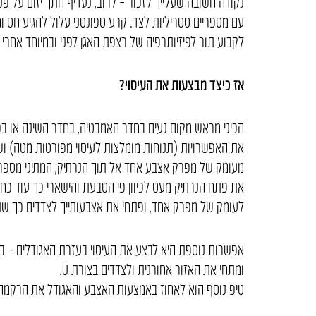
נקודה חשובה שעלייך לזכור – לרוב, נעדיף חתך יזום על פ
עם מספריים סטריליות לצד. קרע ספונטני עלול להגיע חס 
לקבוע תור לפיזיותרפיה של רצפת האגן לפני ובמיוחד אחרי 
אז כיצד מבצעות את העיסוי?
הכיני מראש מקום נעים בחדר האמבטיה, בחדר השינה או ב
את האפשרויות (תנוחות מומלצות לעיסוי מפורטות מטה) ושמ
מעומק של מפרק אצבע אחד אל תוך הנרתיק, המתיני מספר 
את פתח הנרתיק מעט לכיוון פי הטבעת והישארי כך עוד כחצ
לעומק של מפרק אחד, ופתחי את אצבעותייך לצדדים כך שת
אפשרות נוספת היא לבצע את העיסוי בעזרת האגודלים – ב
ומתחי את האזור אחורנית ולצדדים בצורת U.
טיפ נוסף הוא לאחוז באמצעות האצבע והאגודל את הרקמה וכ