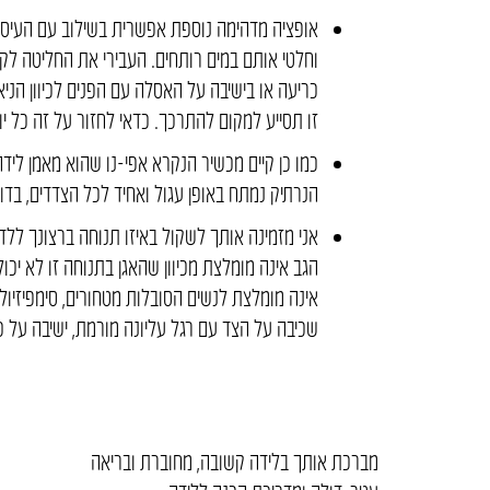
אופציה מדהימה נוספת אפשרית בשילוב עם העיסוי
וחלטי אותם במים רותחים. העבירי את החליטה לק
כריעה או בישיבה על האסלה עם הפנים לכיוון ה
זו תסייע למקום להתרכך. כדאי לחזור על זה כל יו
כמו כן קיים מכשיר הנקרא אפי-נו שהוא מאמן ליד
הנרתיק נמתח באופן עגול ואחיד לכל הצדדים, בד
אני מזמינה אותך לשקול באיזו תנוחה ברצונך לל
הגב אינה מומלצת מכיוון שהאגן בתנוחה זו לא יכו
אינה מומלצת לנשים הסובלות מטחורים, סימפיזיולי
שכיבה על הצד עם רגל עליונה מורמת, ישיבה על כ
מברכת אותך בלידה קשובה, מחוברת ובריאה