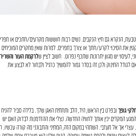
הטבעת, הנקרא גם חיץ הנקבים. נשים רבות חוששות מקרעים/חתכים או תפרי
קטין את הסיכוי לקרע/חתך או צורך בתפרים. למרות שאין מחקרים המוכיחים
י, לעיסוי יש מגוון יתרונות שתכף נפרוט. חשוב לציין ש
לרקמת העור והשרירי
 לגודל התינוק ולכן זה בסדר גמור להמשיך כרגיל ולבחור לא לבצע את
לקי גופך
ובפרט בין הראש, היד, הלב ותחתית האגן שלך. בלידה סביר להניח
המגע המקדים יכין אותך לחוויה החדשה. נצלי את ההזדמנות לבדוק האם יש
. עצרי אך אל תעזבי. השתהי במקום הזה, המתיני והתבונני מה קורה עכשיו. ר
ה לעצום עיניים ולקחת נשימה עמוקה. הגוף שלנו הוא מערכת אחת שלמה ו