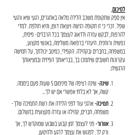
לסיכום,
אין ספק שתקופת משכב הלידה מלאה באתגרים, רגעי שיא ורגעי
שפל. זכרי כי זו תקופה רגישה ויוצאת דופן, והיא חולפת. למדי
להרפות, לבקש עזרה ולדאוג לעצמך בכל הרבדים- פיסית,
נפשית ורוחנית. היעזרי ברפואה משלימה, באנשי מקצוע,
במשפחה, בחברים ובקהילה. הקפידי, כמיטב יכולתך, על חמישה
עקרונות חשובים שיתמכו בך, בבריאותך הפיזית ובמציאותך
הרגשית:
שינה-
שינה רציפה של מינימום 5 שעות פעם ביממה.
קשה, אך לא בלתי אפשרי אם יש לך…
תמיכה-
ארגני עוד לפני הלידה את רשת התמיכה שלך-
משפחה, חברים, קהילה או עזרה מקצועית בתשלום.
אוורור-
פני לעצמך זמן קבוע בשבוע שמוקדש לך, אך
ורק לך. לפגוש את עצמך לרגע ולהיטען.