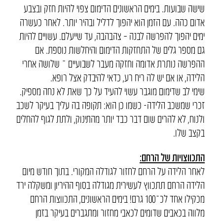
שישה שבועות. בימים הראשונים הדימום צפוי להיות חזק ובצבע
אדום כהה. עם הזמן הוא יהפוך לדליל ובהיר יותר. לאחר כעשרה
ימים יהפוך להפרשה לבנה – צהבהבה, עד שייעלם. עשויים להיות
גם מספר גלים של התחזקות הדימום והיחלשות נוספת. אם
ההפרשה נותרת אדומה וחזקה מעבר לשבועיים ־ שלושה אחרי
הלידה, או אם יש לה ריח רע, כדאי להיבדק אצל רופא.
שימי לב שדימום מוגבר עשוי להעיד על כך שאת לא נחה מספיק.
זכרי שמשכב הלידה- כשמו כן הוא: תקופה בה עליך בעיקר לשכב
ולנוח, לא להרים שום דבר כבד יותר מהתינוק, ולתת לגוף להחלים
בקצב שלו.
התכווצויות של הרחם:
לאחר הלידה על הרחם לחזור לגודלה המקורי. בתוך חודש מיום
הלידה הרחם תתכווץ לעשירית מגודלה בסוף ההיריון ומשקלה ירד
מכקילו אחד לכ־100 גרם! בימים הראשונים, התכווצות הרחם
מלווה בכאבים שדומים לכאבי מחזור ומתגברים בעיקר בזמן