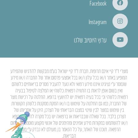
Facebook
Instagram
ערוץ היוטיוב שלנו
מוצרי ד”ר קיי אינם תרופות. חברת ד”ר קיי ישראל בע”מ מבקשת להדגיש שהמידע
המופיע באתר ו/או בכל עלון ו/או בכל אמצעי פרסום אחר של החברה ו/או מידע
שנמסר ע”י נציגינו איננו מידע רפואי ולא נועד להעביר מסרים בריאותיים כלשהם
ואין בשום אופן לראות בו התוויה רפואית כלשהי או המלצה לטיפול בבעיה
רפואית כלשהי וכי בכל בעיה רפואית יש להיוועץ ברופא. החלטה על רכישת מוצר
של החברה, כמו גם החלטה על שימוש בו ו/או הסקת מסקנות כלשהן הקושרות
בין שימוש במוצר לבין שינוי במצבו הבריאותי של הצרכן, הינן על אחריותו של
הצרכן בלבד. בכל שאלה שבבריאות או ברפואה יש בכל מקרה להיוועץ ברופא
ו/או להשתמש במקורות מידע אמינים ומהימנים של אנשי מקצוע מוסמכים בתחום
הרפואה. תוכנו של האתר, על כל הנאמר בו, מעולם לא נבדק ע”י משרד
הבריאות.