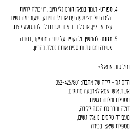
ספורט-
תומך במאזן הורמונלי חיובי. זו יכולה להיות
הליכה של חצי שעה עם או בלי התינוק, שיעור יוגה נשית
קצר און ליין, או כל דבר אחר שגורם לך להתנועע קצת.
תזונה-
להמשיך ולהקפיד על שתיה מספקת, תזונה
עשירה ומגוונת ותוספים אותם נטלת בהריון.
מזל טוב, אמא 3>
הדס גוז – לידה של אהבה: 052-4257801
אשת איש ואמא לארבעה מתוקים,
מטפלת ומלווה רגשית,
דולה ומדריכת הכנה ללידה,
מעבירה טקסים ומעגלי נשים,
מטפלת שיאצו בכירה