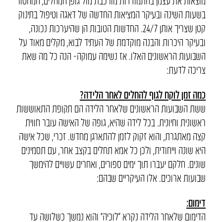
מוצאות את עצמן בהתמודדות מורכבת מול גופן המחלים, המחסור
בשעות השינה ובעיקר המציאות החדשה של דאגה וטיפול בתינוק
קטן שצריך אותן 24/7. החדשות הטובות הן שהיערכות נכונה,
ובעיקר היכרות והבנה מוקדמת של העתיד לבוא, מקלים מאוד על
השבועות הראשונים האלו. אז נשימה עמוקה- הנה כל מה שאת
צריכה לדעת:
כמה זמן לוקח לגוף להחלים לאחר הלידה?
ששת השבועות הראשונים שלאחר הלידה הם תקופת התאוששות
ראשונית וחיונית. בכל לידה שהיא, גופה של האישה עובר חווית
קצה מאתגרת, והוא זקוק לזמן להתארגן מחדש. זכרי, שכל אישה
היא שונה וייחודית, ולכן כל אמא תחלים בקצב אחר, עם תסמינים
שונים. חלקם יעברו תוך ימים ספורים, ואחרים עשויים להימשך
שבועות ארוכים. אלו העיקריים שבהם:
דימום:
הדימום שלאחר הלידה נקרא “לוכיה” והוא נמשך כשלושה עד