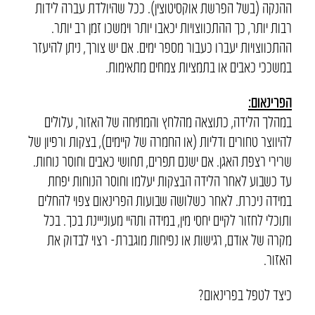
ההנקה (בשל הפרשת אוקסיטוצין). ככל שהיולדת עברה לידות
רבות יותר, כך ההתכווצויות יכאבו יותר וימשכו זמן רב יותר.
ההתכווצויות יעברו כעבור מספר ימים. אם יש צורך, ניתן להיעזר
במשככי כאבים או בתמציות צמחים מתאימות.
הפרינאום:
במהלך הלידה, כתוצאה מהלחץ והמתיחה של האזור, עלולים
להיווצר טחורים ודליות (או החמרה של קיימים), בצקות ורפיון של
שרירי רצפת האגן. אם ישנם תפרים, תחושי כאבים וחוסר נוחות.
עד כשבוע לאחר הלידה הבצקות יעלמו וחוסר הנוחות יפחת
במידה ניכרת. לאחר כשלושה שבועות הפרינאום צפוי להחלים
ותוכלי לחזור לקיים יחסי מין, במידה ותהיי מעונייינת בכך. בכל
מקרה של אודם, רגישות או נפיחות מוגברת- רצוי לבדוק את
האזור.
כיצד לטפל בפרינאום?