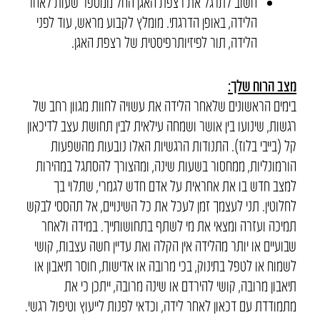
חשוב לתרגל את רצפת האגן החל ממספר שעות לאחר
הלידה, באופן הדרגתי. מומלץ לקבוע מראש, עוד לפני
הלידה, תור לפיזיותרפיסטית של רצפת האגן.
מצב הרוח שלך:
בימים הראשונים שלאחר הלידה את עשויה לחוות מגוון רחב של
רגשות, שינועו בין אושר ושמחה עילאית לבין תחושת עצב לדיכאון
קל (בייבי בלוז). התנודות הרגשיות האלו נובעות מהשפעות
הורמונליות, ממחסור בשעות שינה, ומהצורך להסתגל במהירות
למצב חדש בו את אחראית על אדם חדש לגמרי, שתלוי בך
לחלוטין. תני לעצמך זמן לעכל את כל השינויים, אל תהססי לבקש
תמיכה ועזרה ומצאי את מי לשתף בתחושותייך. במידה ולאחר
שבועיים או יותר מהלידה אין הקלה ואת עדיין חשה עצבות, קושי
לשמוח או לטפל בתינוק, בכי מרובה או אדישות, חוסר תיאבון או
תיאבון מרובה, קושי להירדם או שינה מרובה, ייתכן כי את
מתמודדת עם דכאון לאחר לידה, וכדאי לפנות לייעוץ וטיפול רגשי.