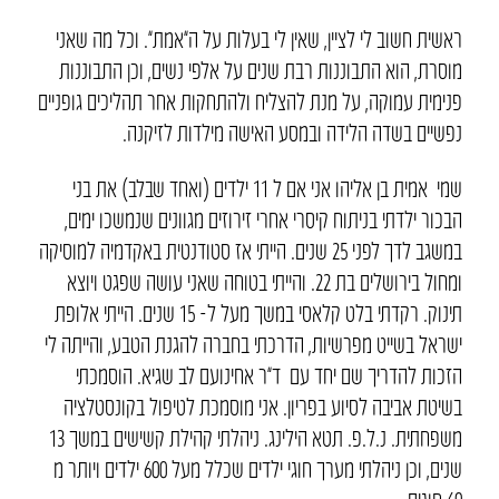
ראשית חשוב לי לציין, שאין לי בעלות על ה”אמת”. וכל מה שאני
מוסרת, הוא התבוננות רבת שנים על אלפי נשים, וכן התבוננות
פנימית עמוקה, על מנת להצליח ולהתחקות אחר תהליכים גופניים
נפשיים בשדה הלידה ובמסע האישה מילדות לזיקנה.
שמי אמית בן אליהו אני אם ל 11 ילדים (ואחד שבלב) את בני
הבכור ילדתי בניתוח קיסרי אחרי זירוזים מגוונים שנמשכו ימים,
במשגב לדך לפני 25 שנים. הייתי אז סטודנטית באקדמיה למוסיקה
ומחול בירושלים בת 22. והייתי בטוחה שאני עושה שפגט ויוצא
תינוק. רקדתי בלט קלאסי במשך מעל ל- 15 שנים. הייתי אלופת
ישראל בשייט מפרשיות, הדרכתי בחברה להגנת הטבע, והייתה לי
הזכות להדריך שם יחד עם ד”ר אחינועם לב שגיא. הוסמכתי
בשיטת אביבה לסיוע בפריון. אני מוסמכת לטיפול בקונסטלציה
משפחתית. נ.ל.פ. תטא הילינג. ניהלתי קהילת קשישים במשך 13
שנים, וכן ניהלתי מערך חוגי ילדים שכלל מעל 600 ילדים ויותר מ