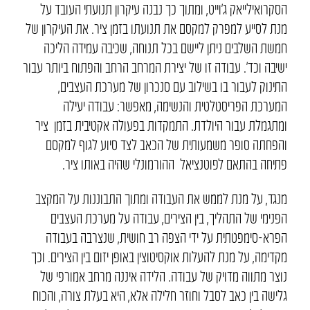
הסקרואילייאק ג’וייט, ומתוך כך נבנה עיקרון תנועתי העובד על
מנת לסייע למפרק למקסם את תנועתו בזמן ציר. את העיקרון של
חמשת השלבים ניתן ליישם בכל תנוחה, שכיבה עמידה הליכה
ישיבה וכד’. עבודה זו של יצירת המרחב הרחב והפתוח ביותר עבור
התינוק לעבור בו בשילוב עם סנכרון של מערכת העצבים,
המערכת הפריסטלטית והנשימה, מאפשר: עבודה יעילה
ומתגמלת עבור היולדת. התמקדות בפעולה אקטיבית בזמן ציר
והפחתה סופר משמעותית של הכאב לצד סיוע לגוף למקסם
פתיחה בהתאם לפוטנציאל ההורמונלי שהיה באותו ציר.
מנגד, על מנת לממש את העבודה ומתוך התבוננות על המקצב
הפנימי של התהליך, בין הצירים, עבודה על מערכת העצבים
הפרא-סימפטתית על ידי הצפה רב חושית, שנצרבה בעבודה
מקדימה, על מנת להעלות אוקסיטוצין באופן יזום בין הצירים. וכך
נוצר מתווה מדויק של עבודה. הלידה איננה מרחב אמורפי של
גלישה בין כאב לסבל וחוזר חלילה אלא, היא בעלת צורה, והכוח