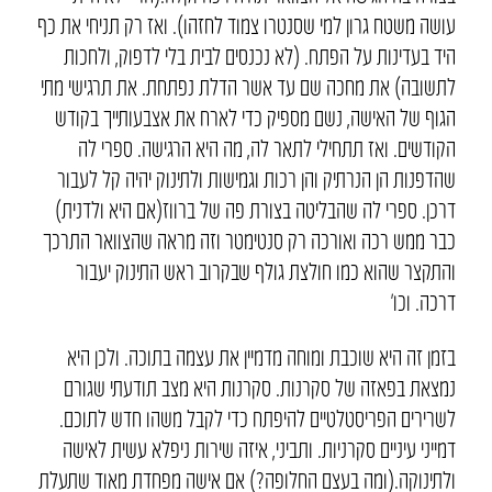
עושה משטח גרון למי שסנטרו צמוד לחזהו). ואז רק תניחי את כף
היד בעדינות על הפתח. (לא נכנסים לבית בלי לדפוק, ולחכות
לתשובה) את מחכה שם עד אשר הדלת נפתחת. את תרגישי מתי
הגוף של האישה, נשם מספיק כדי לארח את אצבעותייך בקודש
הקודשים. ואז תתחילי לתאר לה, מה היא הרגישה. ספרי לה
שהדפנות הן הנרתיק והן רכות וגמישות ולתינוק יהיה קל לעבור
דרכן. ספרי לה שהבליטה בצורת פה של ברווז(אם היא ולדנית)
כבר ממש רכה ואורכה רק סנטימטר וזה מראה שהצוואר התרכך
והתקצר שהוא כמו חולצת גולף שבקרוב ראש התינוק יעבור
דרכה. וכו’
בזמן זה היא שוכבת ומוחה מדמיין את עצמה בתוכה. ולכן היא
נמצאת בפאזה של סקרנות. סקרנות היא מצב תודעתי שגורם
לשרירים הפריסטלטיים להיפתח כדי לקבל משהו חדש לתוכם.
דמייני עיניים סקרניות. ותביני, איזה שירות ניפלא עשית לאישה
ולתינוקה.(ומה בעצם החלופה?) אם אישה מפחדת מאוד שתעלת