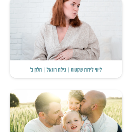
ליווי לידות שקטות | גילה רונאל | חלק ב’