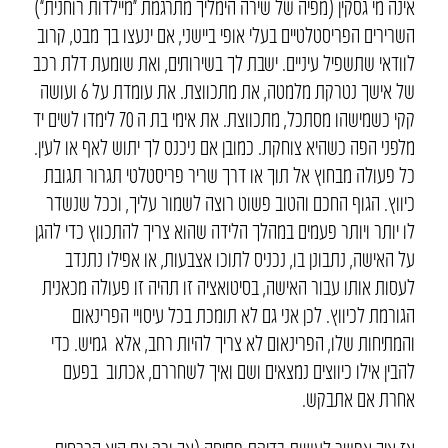
אינה מי גסקין (מפיה של שירה הימליך מתרגמת “מיילדות רוחנית”)
השרירים הפריסטלטיים בעלי אופי ביישני, אם ינעצו בך מבט, קרוב
לוודאי שתשפיל עיניים. ישבת לך בשירותים, ואת שומעת דלת רכב
של אישך נטרקת מלמטה, את מתכווצת. את עומדת על 6 ועושה
קקי כשמישהו מסתכל, מתכווצת. את אימי בת ה 70 לימדו לשים יד
מלפני הפה כשהיא צוחקת. כמובן אם ניכנס לך יתוש לאף או לעין.
כל פעולה מבחוץ אל תוך או דרך שריר פריסטלטי תגרור תגובת
כיווץ. הגוף החכם והטוב פשוט רוצה לשמור עליך, וככל שנשדר
לו יותר ויותר פעמים במהלך הלידה שהוא צריך להתכווץ כדי להגן
על האישה, נתבונן בו, נכניס לתוכו אצבעות, או אפילו נתנדב
לעסות אותו עבור האישה, בסיטואציה זו תהיה זו פעולה מכאנית
הגורמת לכיווץ. לכן אני גם לא תומכת בכל עיסויי הפרינאום
והמתיחות שלו, הפרינאום לא צריך להיות רחב, אלא גמיש. כדי
להבין אילו כיווצים נמצאים ושם ואיך לשחררם, אכתוב בפעם
אחרת אם אתבקש.