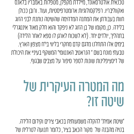
טכנאית אולטרסאונד, מיילדת מקפלן, מטפלות באמבריו בלאנס
ואקווליבריו. רפלקסולוגיות ארומטרפיסטיות, ועוד. ורובן ככולן
חוות בעבודתן את המתנה המדהימה שהשיטה נותנת לבני הזוג
בלידה. כן, מקומו של בן הזוג לא ניפקד והוא חלק מאוד אינטגרלי
בתהליך, יולדים יחד. (לא לשכוח לארגן לו ספא לאחר הלידה)
בימים אלו התחלנו מדגם קדם מחקרי בליווי בי”ח מצפון הארץ.
טבעתי מונח בשם ” הנראטיב האנטומי” המשקף בעיניי את היכולת
של דיסציפלינות שונות לספר סיפור על מצבים שבגוף.
מה המטרה העיקרית של
שיטה זו?
“שיטת אמית” להקלה משמעותית בכאבי צירים וקידום הלידה.
בנויה מהבנה של מקור הכאב בציר, כלומר תנועה לטרלית של