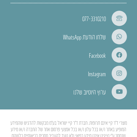
077-3310210
שלחו הודעת WhatsApp
Facebook
Instagram
ערוץ היוטיוב שלנו
מוצרי ד”ר קיי אינם תרופות. חברת ד”ר קיי ישראל בע”מ מבקשת להדגיש שהמידע
המופיע באתר ו/או בכל עלון ו/או בכל אמצעי פרסום אחר של החברה ו/או מידע
שנמסר ע”י נציגינו איננו מידע רפואי ולא נועד להעביר מסרים בריאותיים כלשהם