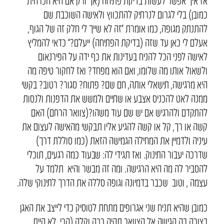
אז איך אפשר לעשות בדיקת פתיחה (אך ורק אם היא הכרחית
כמובן) בלי לגרום לנרתיק להתכווץ ולאישה השוכבת שם
להתנתק מגופה, כמו אומרת “זה לא שייך לי חלק זה של הגוף,
אעלם לי כאן עד שזה (בדיקת הפתיחה) ייעלם?” כדאי להמליץ
לאישה לפני הכל להניח בעדינות את כף ידה על הפירנאום
ולשאול אותו מה שלומו, ואם הוא מפחד? ואז לחקור טיפה מה
היא מרגישה, תישאלי אותה, חם שם? פתוח? סגור? רטוב? בקשי
ממנה לאט להכניס אצבע או שתיים ולמשש את הדפנות ולנסות
להתקדם ולהרגיש אם יש שם עוד משהו?(צוואר הרחם) האם
קשה או רך, קל או קשה להגיע אליו תבקשי מהאישה לעצום את
עיניה ולדמיין את המחילה הגמישה הזאת (כמו סוללת דרך)
שדרכה יעבור התינוק. ואז תגידי לה: שבעוד כמה רגעים, תוכלי
להסביר לה מה היא הרגישה. ומה זה מבשר והיא תלמד על
עצמה , וטוב שכבר בדמיונה וגופה סללה את הדרך לתינוקי שלה.
כמובן שהיא תניח שני אגרופים מתחת לטוסיק כדי לייצב את האגן
בצורה בה הגישה אל הצוואר תהיה רכה וקלה.(הרי לא היית