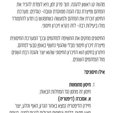
מהווה קו ראשון להגנה. תוך פרק זמן, היא לומדת להכיר את
המזהם ומייצרת נגדו הגנה ממוקדת וטובה- נוגדנים. מערכת
החיסון זוכרת את המזהם ולמעשה כשתפגוש בו תדע להתמודד
מולו ביעילות רבה- לזה נקרא זיכרון חיסוני.
החיסונים מחקים את החשיפה למזהמים ובכך המערכת החיסונית
מייצרת זיכרון חיסוני מבלי שהגוף נחשף באופן טבעי למזהם.
היתרון בחיסון הוא הזיכרון החיסוני שהוא יוצר והגנה רבת השנים
מול המזהמים השונים.
אילו חיסונים?
חיסון מחומשת
חיסון זה מחסן נגד המחלות הבאות:
א. אסכרה (דיפטריה)
חיידק הדיפטריה נמצא באזור הגרון, האף והלע, יוצר
פצע פתוח, דלקת ונפיחות היכולות לגרום לחנק. בנוסף