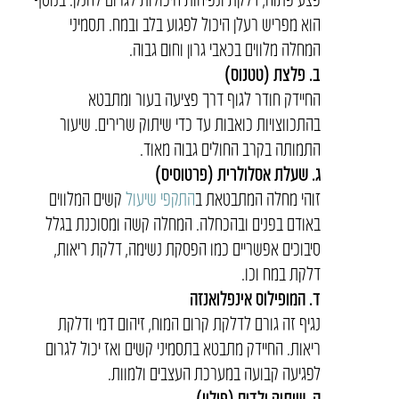
הוא מפריש רעלן היכול לפגוע בלב ובמח. תסמיני
המחלה מלווים בכאבי גרון וחום גבוה.
ב. פלצת (טטנוס)
החיידק חודר לגוף דרך פציעה בעור ומתבטא
בהתכווצויות כואבות עד כדי שיתוק שרירים. שיעור
התמותה בקרב החולים גבוה מאוד.
ג. שעלת אסלולרית (פרטוסיס)
זוהי מחלה המתבטאת ב
התקפי שיעול
קשים המלווים
באודם בפנים ובהכחלה. המחלה קשה ומסוכנת בגלל
סיבוכים אפשריים כמו הפסקת נשימה, דלקת ריאות,
דלקת במח וכו.
ד. המופילוס אינפלואנזה
נגיף זה גורם לדלקת קרום המוח, זיהום דמי ודלקת
ריאות. החיידק מתבטא בתסמיני קשים ואז יכול לגרום
לפגיעה קבועה במערכת העצבים ולמוות.
ה. שיתוק ילדים (פוליו)