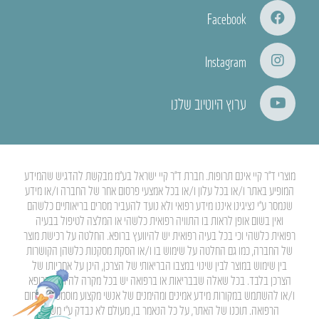
Facebook
Instagram
ערוץ היוטיוב שלנו
מוצרי ד”ר קיי אינם תרופות. חברת ד”ר קיי ישראל בע”מ מבקשת להדגיש שהמידע
המופיע באתר ו/או בכל עלון ו/או בכל אמצעי פרסום אחר של החברה ו/או מידע
שנמסר ע”י נציגינו איננו מידע רפואי ולא נועד להעביר מסרים בריאותיים כלשהם
ואין בשום אופן לראות בו התוויה רפואית כלשהי או המלצה לטיפול בבעיה
רפואית כלשהי וכי בכל בעיה רפואית יש להיוועץ ברופא. החלטה על רכישת מוצר
של החברה, כמו גם החלטה על שימוש בו ו/או הסקת מסקנות כלשהן הקושרות
בין שימוש במוצר לבין שינוי במצבו הבריאותי של הצרכן, הינן על אחריותו של
הצרכן בלבד. בכל שאלה שבבריאות או ברפואה יש בכל מקרה להיוועץ ברופא
ו/או להשתמש במקורות מידע אמינים ומהימנים של אנשי מקצוע מוסמכים בתחום
הרפואה. תוכנו של האתר, על כל הנאמר בו, מעולם לא נבדק ע”י משרד