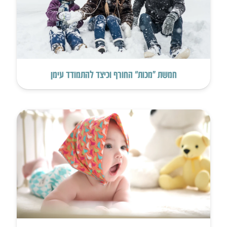
חמשת “מכות” החורף וכיצד להתמודד עימן