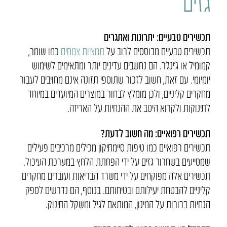
גזים
תכשירים טבעיים: יתרונות ואתגרים
תכשירים טבעיים מבוססים לרוב על
תמציות צמחים
כמו שומר,
קמומיל או ג’ינג’ר. הם נחשבים עדינים יותר ומתאימים לשימוש
יומיומי. עם זאת, חשוב לזכור שתוספי תזונה אינם מחויבים לעבור
מחקרים קליניים, ולכן מומלץ לבחור במוצרים המיועדים במיוחד
לתינוקות ולקרוא היטב את ההנחיות על האריזה.
תכשירים רפואיים: מה חשוב לדעת?
תכשירים רפואיים כמו טיפות סיימתיקון מכילים מרכיבים פעילים
שמסייעים בשחרור גזים על ידי הפחתת הלחץ במערכת העיכול.
תכשירים אלה מפוקחים על ידי משרד הבריאות ועוברים מחקרים
קליניים להבטחת יעילותם ובטיחותם. בנוסף, הם נדרשים לספק
הנחיות ברורות על המינון, המותאם לגיל ומשקל התינוק.