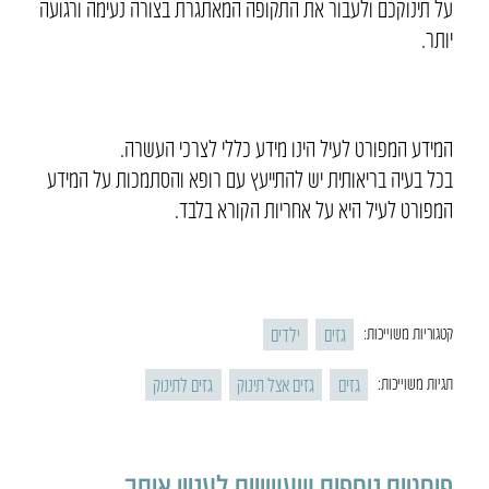
על תינוקכם ולעבור את התקופה המאתגרת בצורה נעימה ורגועה
יותר.
המידע המפורט לעיל הינו מידע כללי לצרכי העשרה.
בכל בעיה בריאותית יש להתייעץ עם רופא והסתמכות על המידע
המפורט לעיל היא על אחריות הקורא בלבד.
גזים
ילדים
קטגוריות משוייכות:
גזים
גזים אצל תינוק
גזים לתינוק
תגיות משוייכות:
פוסטים נוספים שעשויים לעניין אותך