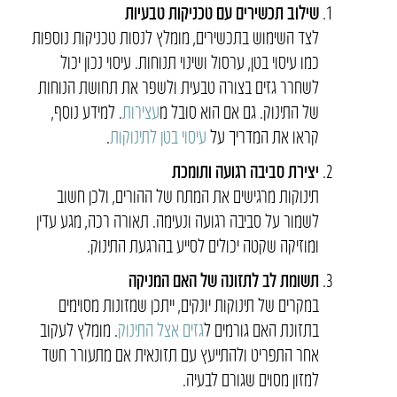
שילוב תכשירים עם טכניקות טבעיות
לצד השימוש בתכשירים, מומלץ לנסות טכניקות נוספות
כמו עיסוי בטן, ערסול ושינוי תנוחות. עיסוי נכון יכול
לשחרר גזים בצורה טבעית ולשפר את תחושת הנוחות
של התינוק. גם אם הוא סובל מ
עצירות
. למידע נוסף,
קראו את המדריך על
עיסוי בטן לתינוקות
.
יצירת סביבה רגועה ותומכת
תינוקות מרגישים את המתח של ההורים, ולכן חשוב
לשמור על סביבה רגועה ונעימה. תאורה רכה, מגע עדין
ומוזיקה שקטה יכולים לסייע בהרגעת התינוק.
תשומת לב לתזונה של האם המניקה
במקרים של תינוקות יונקים, ייתכן שמזונות מסוימים
בתזונת האם גורמים ל
גזים אצל התינוק
. מומלץ לעקוב
אחר התפריט ולהתייעץ עם תזונאית אם מתעורר חשד
למזון מסוים שגורם לבעיה.