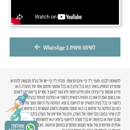
לשיחה אישית ב-WhatsApp
לתשומת לבכם: מוצרי ד”ר קיי אינם תרופות. חברת ד”ר קיי ישראל בע”מ מבקשת להדגיש
שהמידע המופיע באתר ו/או בכל עלון ו/או בכל אמצעי פרסום אחר של החברה ו/או
מידע שנמסר ע”י נציגינו איננו מידע רפואי ולא נועד להעביר מסרים בריאותיים כלשהם
ואין בשום אופן לראות בו התוויה רפואית כלשהי או המלצה לטיפול בבעיה רפואית
כלשהי וכי בכל בעיה רפואית יש להיוועץ ברופא. החלטה על רכישת מוצר של החברה,
כמו גם החלטה על שימוש בו ו/או הסקת מסקנות כלשהן הקושרות בין שימוש במוצר
לבין שינוי במצבו הבריאותי של הצרכן, הינן על אחריותו של הצרכן בלבד. בכל שאלה
שבבריאות או ברפואה יש בכל מקרה להיוועץ ברופא ו/או להשתמש במקורות מידע
אמינים ומהימנים של אנשי מקצוע מוסמכים בתחום הרפואה. תוכנו של האתר, על כל