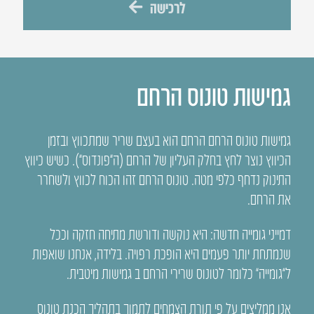
לרכישה
גמישות טונוס הרחם
גמישות טונוס הרחם הרחם הוא בעצם שריר שמתכווץ ובזמן
הכיווץ נוצר לחץ בחלק העליון של הרחם (ה”פונדוס”). כשיש כיווץ
התינוק נדחף כלפי מטה. טונוס הרחם זהו הכוח לכווץ ולשחרר
את הרחם.
דמייני גומייה חדשה: היא נוקשה ודורשת מתיחה חזקה וככל
שנמתחת יותר פעמים היא הופכת רפויה. בלידה, אנחנו שואפות
ל”גומייה” כלומר לטונוס שרירי הרחם ב גמישות מיטבית.
אנו ממליצים על פי תורת הצמחים לתמוך בתהליך הכנת טונוס