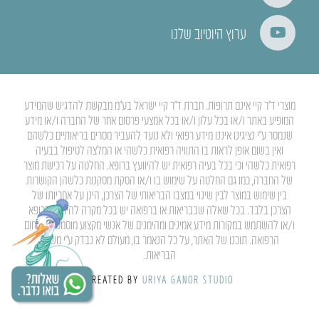
ערוץ היוטיוב שלנו
מוצרי ד”ר קיי אינם תרופות. חברת ד”ר קיי ישראל בע”מ מבקשת להדגיש שהמידע
המופיע באתר ו/או בכל עלון ו/או בכל אמצעי פרסום אחר של החברה ו/או מידע
שנמסר ע”י נציגינו איננו מידע רפואי ולא נועד להעביר מסרים בריאותיים כלשהם
ואין בשום אופן לראות בו התוויה רפואית כלשהי או המלצה לטיפול בבעיה
רפואית כלשהי וכי בכל בעיה רפואית יש להיוועץ ברופא. החלטה על רכישת מוצר
של החברה, כמו גם החלטה על שימוש בו ו/או הסקת מסקנות כלשהן הקושרות
בין שימוש במוצר לבין שינוי במצבו הבריאותי של הצרכן, הינן על אחריותו של
הצרכן בלבד. בכל שאלה שבבריאות או ברפואה יש בכל מקרה להיוועץ ברופא
ו/או להשתמש במקורות מידע אמינים ומהימנים של אנשי מקצוע מוסמכים בתחום
הרפואה. תוכנו של האתר, על כל הנאמר בו, מעולם לא נבדק ע”י משרד
הבריאות.
CREATED BY
URIYA GANOR STUDIO