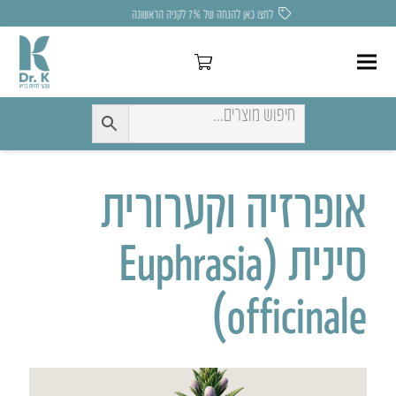
לחצו כאן להנחה של 7% לקניה הראשונה
אופרזיה וקערורית
סינית (Euphrasia
officinale)