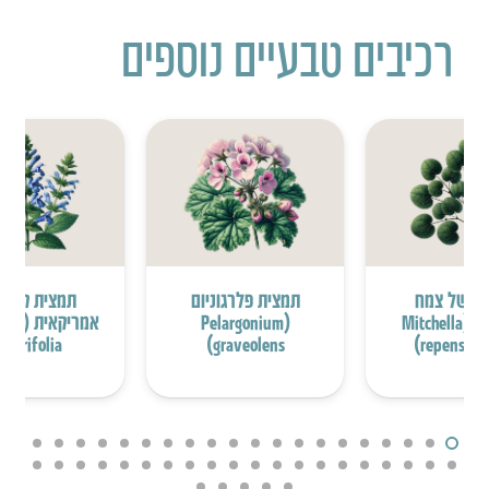
רכיבים טבעיים נוספים
ת של צמח
תמצית פלרגוניום
תמצית קערו
המיצ’לה (Mitchella
(Pelargonium
אמריקאי
Iaterifolia)
graveolens)
repens fol