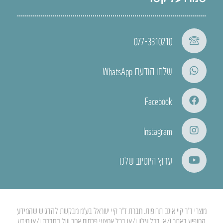
077-3310210
שלחו הודעת WhatsApp
Facebook
Instagram
ערוץ היוטיוב שלנו
מוצרי ד”ר קיי אינם תרופות. חברת ד”ר קיי ישראל בע”מ מבקשת להדגיש שהמידע
המופיע באתר ו/או בכל עלון ו/או בכל אמצעי פרסום אחר של החברה ו/או מידע