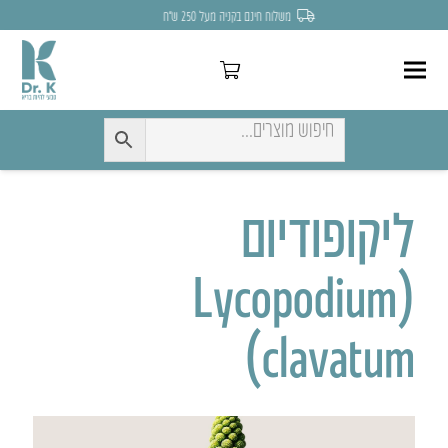
משלוח חינם בקניה מעל 250 ש״ח
ליקופודיום
(Lycopodium
clavatum)