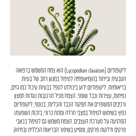
ליקופודיום (Lycopodium clavatum) הוא צמח המשמש ברפואה
הטבעית ובייחוד בהומיאופתיה לטיפול במגוון רחב של בעיות
בריאותיות. ליקופודיום ידוע ביכולתו לטפל בבעיות עיכול כמו גזים,
נפיחות, עצירות וכבד שומני. הצמח מכיל תרכובות נוגדות חמצון
ורכיבים המשפרים את תפקוד הכבד והכליות. בנוסף, ליקופודיום
נפוץ בשימוש לטיפול במצבי חרדה ומתח כרוני, בזכות השפעתו
המרגיעה על מערכת העצבים. הצמח משמש גם לטיפול בכאבי
פרקים ודלקות פרקים, ומסייע בשיפור הבריאות הכללית ובחיזוק