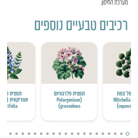
מערכת החיסון.
רכיבים טבעיים נוספים
ת של צמח
תמצית פלרגוניום
תמצית קערו
המיצ’לה (Mitchella
(Pelargonium
אמריקאי
Iaterifolia)
graveolens)
repens fol