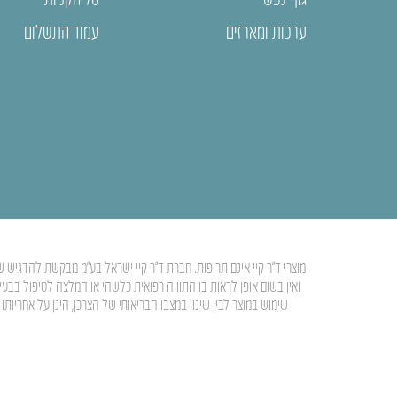
ערכות ומארזים
עמוד התשלום
מוצרי ד”ר קיי אינם תרופות. חברת ד”ר קיי ישראל בע”מ מבקשת להדגיש ש
ואין בשום אופן לראות בו התוויה רפואית כלשהי או המלצה לטיפול בבע
שימוש במוצר לבין שינוי במצבו הבריאותי של הצרכן, הינן על אחרי