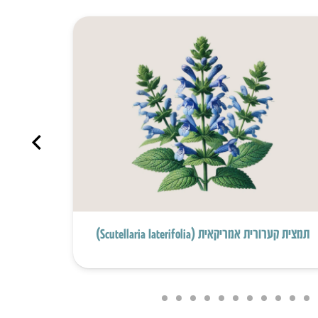
תמצית קערורית אמריקאית (Scutellaria Iaterifolia)
תמצית עלי ע