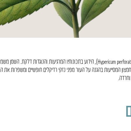
שמן היפריקום הוא שמן אתרי המופק מצמח ההיפריקום (Hypericum perforatum), הידוע בתכונותיו 
ת חמצון המסייעות בהגנה על העור מפני נזקי רדיקלים חופשיים ומשפרות את 
וחרדה.
ם