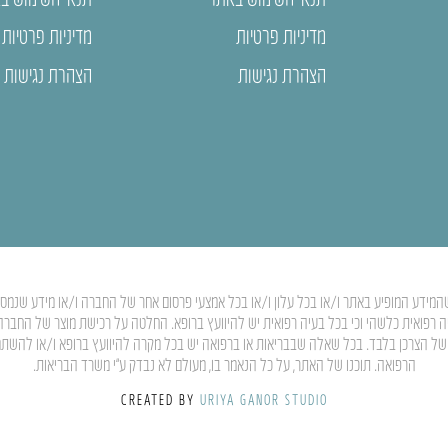
מדיניות פרטיות
מדיניות פרטיות
הצהרת נגישות
הצהרת נגישות
המידע המופיע באתר ו/או בכל עלון ו/או בכל אמצעי פרסום אחר של החברה ו/או מידע שנמסר ע”
יה רפואית כלשהי וכי בכל בעיה רפואית יש להיוועץ ברופא. החלטה על רכישת מוצר של החבר
ותו של הצרכן בלבד. בכל שאלה שבבריאות או ברפואה יש בכל מקרה להיוועץ ברופא ו/או להשת
הרפואה. תוכנו של האתר, על כל הנאמר בו, מעולם לא נבדק ע”י משרד הבריאות.
CREATED BY
URIYA GANOR STUDIO