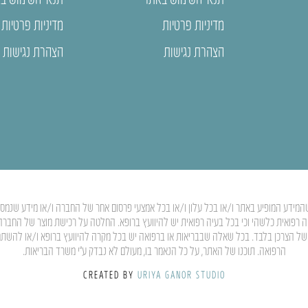
מדיניות פרטיות
מדיניות פרטיות
הצהרת נגישות
הצהרת נגישות
המידע המופיע באתר ו/או בכל עלון ו/או בכל אמצעי פרסום אחר של החברה ו/או מידע שנמסר ע”
יה רפואית כלשהי וכי בכל בעיה רפואית יש להיוועץ ברופא. החלטה על רכישת מוצר של החבר
ותו של הצרכן בלבד. בכל שאלה שבבריאות או ברפואה יש בכל מקרה להיוועץ ברופא ו/או להשת
הרפואה. תוכנו של האתר, על כל הנאמר בו, מעולם לא נבדק ע”י משרד הבריאות.
CREATED BY
URIYA GANOR STUDIO