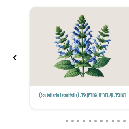
תמצית קערורית אמריקאית (Scutellaria Iaterifolia)
תמצית עלי ע