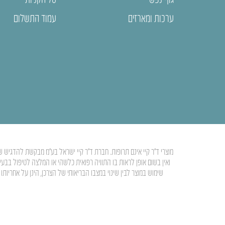
ערכות ומארזים
עמוד התשלום
מוצרי ד”ר קיי אינם תרופות. חברת ד”ר קיי ישראל בע”מ מבקשת להדגיש ש
ואין בשום אופן לראות בו התוויה רפואית כלשהי או המלצה לטיפול בבע
שימוש במוצר לבין שינוי במצבו הבריאותי של הצרכן, הינן על אחרי