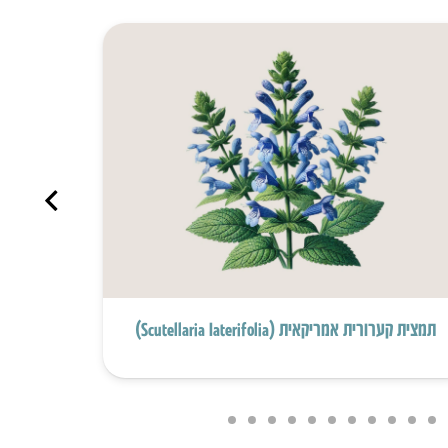
תמצית קערורית אמריקאית (Scutellaria Iaterifolia)
תמצית עלי ע