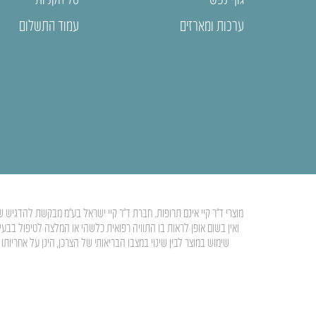
ערכות ומארזים
עמוד התשלום
מוצרי ד”ר קיי אינם תרופות. חברת ד”ר קיי ישראל בע”מ מבקשת להדגיש ש
ואין בשום אופן לראות בו התוויה רפואית כלשהי או המלצה לטיפול בבע
שימוש במוצר לבין שינוי במצבו הבריאותי של הצרכן, הינן על אחרי