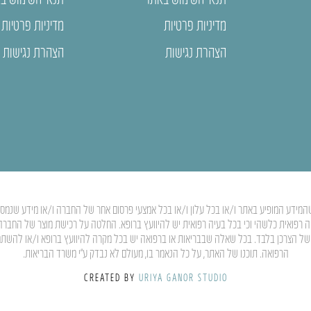
מדיניות פרטיות
מדיניות פרטיות
הצהרת נגישות
הצהרת נגישות
המידע המופיע באתר ו/או בכל עלון ו/או בכל אמצעי פרסום אחר של החברה ו/או מידע שנמסר ע”
יה רפואית כלשהי וכי בכל בעיה רפואית יש להיוועץ ברופא. החלטה על רכישת מוצר של החבר
ותו של הצרכן בלבד. בכל שאלה שבבריאות או ברפואה יש בכל מקרה להיוועץ ברופא ו/או להשת
הרפואה. תוכנו של האתר, על כל הנאמר בו, מעולם לא נבדק ע”י משרד הבריאות.
CREATED BY
URIYA GANOR STUDIO