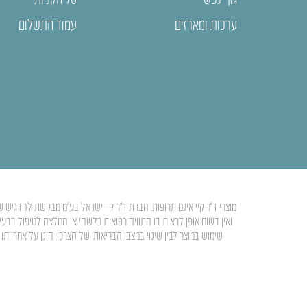
ערכות ומארזים
עמוד התשלום
מוצרי ד”ר קיי אינם תרופות. חברת ד”ר קיי ישראל בע”מ מבקשת להדגיש ש
ואין בשום אופן לראות בו התוויה רפואית כלשהי או המלצה לטיפול בבע
שימוש במוצר לבין שינוי במצבו הבריאותי של הצרכן, הינן על אחרי