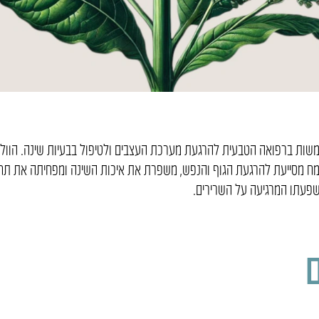
במינון עדין של ולריאן אדוליס (Valeriana edulis) משמשות ברפואה הטבעית להרגעת מערכת העצבים ולטיפול
מח מסייעת להרגעת הגוף והנפש, משפרת את איכות השינה ומפחיתה את תחושת
השפעתו המרגיעה על השרירים.
ם