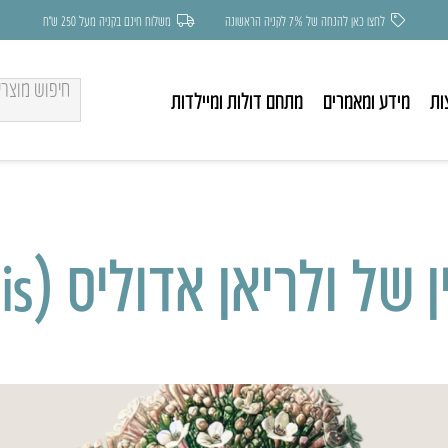
לחצו כאן להנחה של 7% לקניה הראשונה
משלוח חינם בקניה מעל 250 ש״ח
ות
מידע ומאמרים
מתחם דולות ומיילדות
יאן אדוליס (Valeriana edulis)