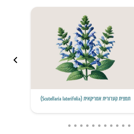
תמצית קערורית אמריקאית (Scutellaria Iaterifolia)
תמצית עלי ע