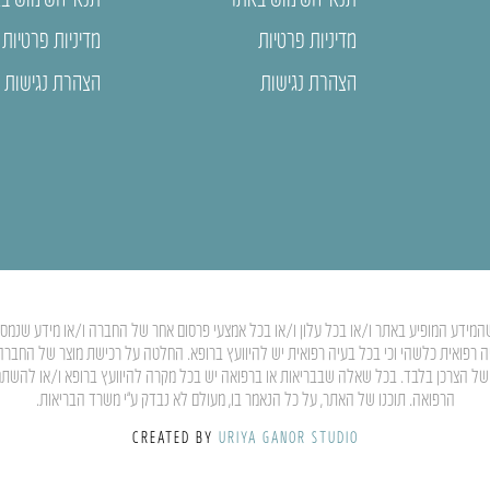
מדיניות פרטיות
מדיניות פרטיות
הצהרת נגישות
הצהרת נגישות
המידע המופיע באתר ו/או בכל עלון ו/או בכל אמצעי פרסום אחר של החברה ו/או מידע שנמסר ע”
יה רפואית כלשהי וכי בכל בעיה רפואית יש להיוועץ ברופא. החלטה על רכישת מוצר של החבר
ותו של הצרכן בלבד. בכל שאלה שבבריאות או ברפואה יש בכל מקרה להיוועץ ברופא ו/או להשת
הרפואה. תוכנו של האתר, על כל הנאמר בו, מעולם לא נבדק ע”י משרד הבריאות.
CREATED BY
URIYA GANOR STUDIO