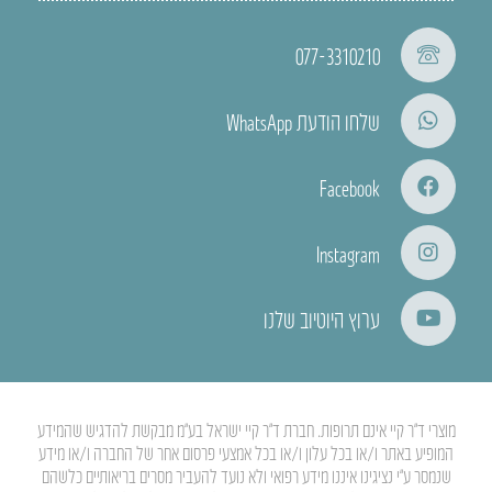
077-3310210
שלחו הודעת WhatsApp
Facebook
Instagram
ערוץ היוטיוב שלנו
מוצרי ד”ר קיי אינם תרופות. חברת ד”ר קיי ישראל בע”מ מבקשת להדגיש שהמידע
המופיע באתר ו/או בכל עלון ו/או בכל אמצעי פרסום אחר של החברה ו/או מידע
שנמסר ע”י נציגינו איננו מידע רפואי ולא נועד להעביר מסרים בריאותיים כלשהם