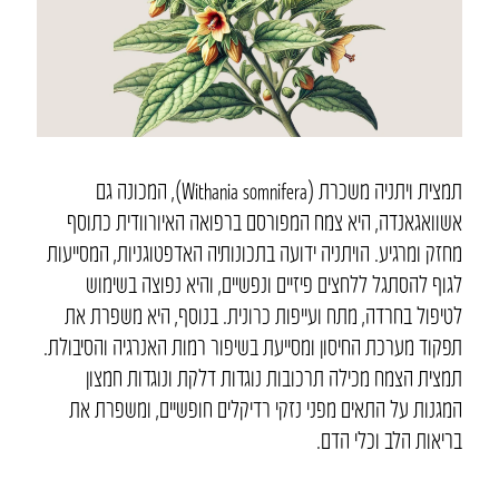
תמצית ויתניה משכרת (Withania somnifera), המכונה גם
אשוואגאנדה, היא צמח המפורסם ברפואה האיורוודית כתוסף
מחזק ומרגיע. הויתניה ידועה בתכונותיה האדפטוגניות, המסייעות
לגוף להסתגל ללחצים פיזיים ונפשיים, והיא נפוצה בשימוש
לטיפול בחרדה, מתח ועייפות כרונית. בנוסף, היא משפרת את
תפקוד מערכת החיסון ומסייעת בשיפור רמות האנרגיה והסיבולת.
תמצית הצמח מכילה תרכובות נוגדות דלקת ונוגדות חמצון
המגנות על התאים מפני נזקי רדיקלים חופשיים, ומשפרת את
בריאות הלב וכלי הדם.