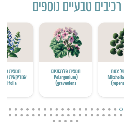
רכיבים טבעיים נוספים
ת של צמח
תמצית פלרגוניום
תמצית קערו
המיצ’לה (Mitchella
(Pelargonium
אמריקאי
Iaterifolia)
graveolens)
repens fol