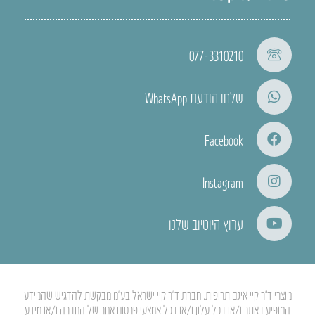
077-3310210
שלחו הודעת WhatsApp
Facebook
Instagram
ערוץ היוטיוב שלנו
מוצרי ד”ר קיי אינם תרופות. חברת ד”ר קיי ישראל בע”מ מבקשת להדגיש שהמידע
המופיע באתר ו/או בכל עלון ו/או בכל אמצעי פרסום אחר של החברה ו/או מידע