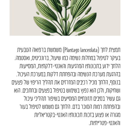
תמצית לחך (Plantago lanceolata) משמשת ברפואה הטבעית
בעיקר לטיפול במחלות נשימה כמו שיעול, ברונכיטיס, ואסטמה.
הלחך ידוע בתכונותיו המרגיעות והאנטי-דלקתיות, המסייעות
בהרגעת מערכת הנשימה ובהפחתת דלקות במערכת העיכול.
בנוסף, הלחך מכיל רכיבים המזרזים את תהליך הריפוי של פצעים
ושחיקות, ולכן הוא נפוץ בשימוש בטיפול בפצעים ובחתכים. הוא
גם עשיר בסיבים תזונתיים המסייעים בשיפור תהליכי עיכול
ובהפחתת רמות הסוכר בדם. הלחך גם משמש לטיפול בעור
מגורה או פצוע בזכות תכונותיו האנטי-בקטריאליות
והאנטי-פטרייתיות.