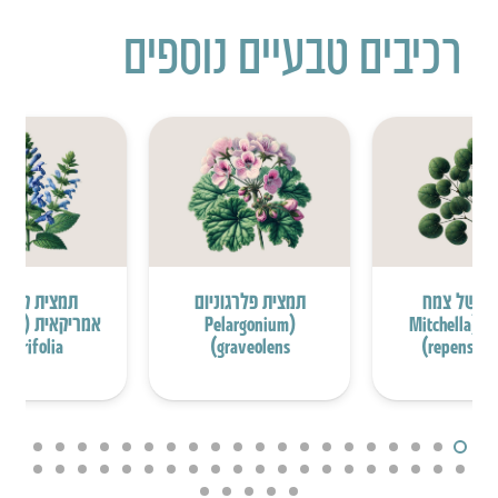
רכיבים טבעיים נוספים
ת של צמח
תמצית פלרגוניום
תמצית קערו
המיצ’לה (Mitchella
(Pelargonium
אמריקאי
Iaterifolia)
graveolens)
repens fol