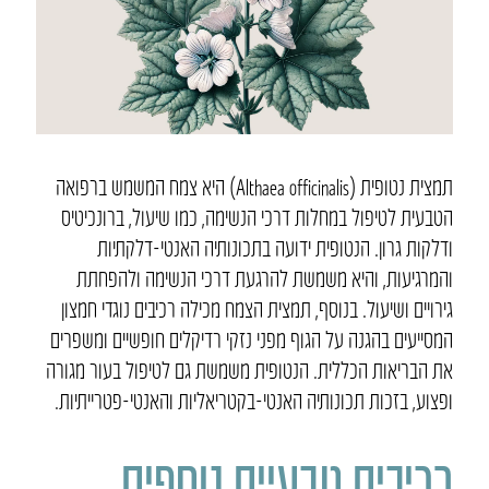
תמצית נטופית (Althaea officinalis) היא צמח המשמש ברפואה
הטבעית לטיפול במחלות דרכי הנשימה, כמו שיעול, ברונכיטיס
ודלקות גרון. הנטופית ידועה בתכונותיה האנטי-דלקתיות
והמרגיעות, והיא משמשת להרגעת דרכי הנשימה ולהפחתת
גירויים ושיעול. בנוסף, תמצית הצמח מכילה רכיבים נוגדי חמצון
המסייעים בהגנה על הגוף מפני נזקי רדיקלים חופשיים ומשפרים
את הבריאות הכללית. הנטופית משמשת גם לטיפול בעור מגורה
ופצוע, בזכות תכונותיה האנטי-בקטריאליות והאנטי-פטרייתיות.
רכיבים טבעיים נוספים