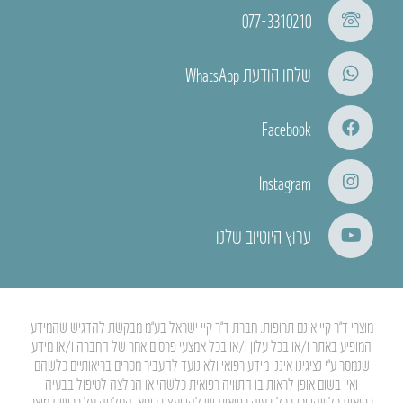
077-3310210
שלחו הודעת WhatsApp
Facebook
Instagram
ערוץ היוטיוב שלנו
מוצרי ד”ר קיי אינם תרופות. חברת ד”ר קיי ישראל בע”מ מבקשת להדגיש שהמידע
המופיע באתר ו/או בכל עלון ו/או בכל אמצעי פרסום אחר של החברה ו/או מידע
שנמסר ע”י נציגינו איננו מידע רפואי ולא נועד להעביר מסרים בריאותיים כלשהם
ואין בשום אופן לראות בו התוויה רפואית כלשהי או המלצה לטיפול בבעיה
רפואית כלשהי וכי בכל בעיה רפואית יש להיוועץ ברופא. החלטה על רכישת מוצר