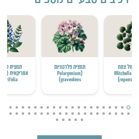
ת של צמח
תמצית פלרגוניום
תמצית קערו
המיצ’לה (Mitchella
(Pelargonium
אמריקאי
Iaterifolia)
graveolens)
repens fol