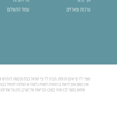
ערכות ומארזים
עמוד התשלום
מוצרי ד”ר קיי אינם תרופות. חברת ד”ר קיי ישראל בע”מ מבקשת להדגיש ש
ואין בשום אופן לראות בו התוויה רפואית כלשהי או המלצה לטיפול בבע
שימוש במוצר לבין שינוי במצבו הבריאותי של הצרכן, הינן על אחרי