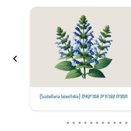
תמצית קערורית אמריקאית (Scutellaria Iaterifolia)
תמצית עלי ע