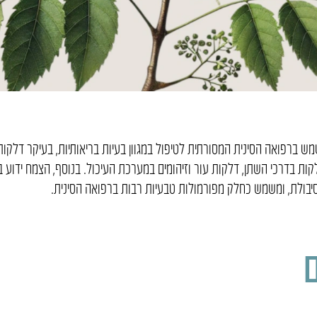
Phellodendron amuren) היא צמח המשמש ברפואה הסינית המסורתית לטיפול במגוון בעיות בריאותיות,
ת בדרכי השתן, דלקות עור וזיהומים במערכת העיכול. בנוסף, הצמח ידוע ב
יבולת, ומשמש כחלק מפורמולות טבעיות רבות ברפואה הסינית.
ם