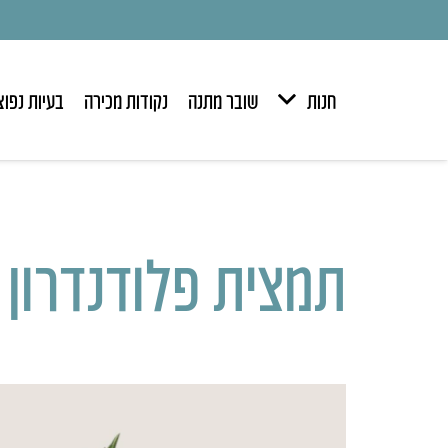
חנות
שובר מתנה
נקודות מכירה
בעיות נפוצ
תמצית פלודנדרון (hellodendron amurense