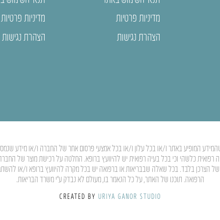
מדיניות פרטיות
מדיניות פרטיות
הצהרת נגישות
הצהרת נגישות
המידע המופיע באתר ו/או בכל עלון ו/או בכל אמצעי פרסום אחר של החברה ו/או מידע שנמסר ע”
יה רפואית כלשהי וכי בכל בעיה רפואית יש להיוועץ ברופא. החלטה על רכישת מוצר של החבר
ותו של הצרכן בלבד. בכל שאלה שבבריאות או ברפואה יש בכל מקרה להיוועץ ברופא ו/או להשת
הרפואה. תוכנו של האתר, על כל הנאמר בו, מעולם לא נבדק ע”י משרד הבריאות.
CREATED BY
URIYA GANOR STUDIO