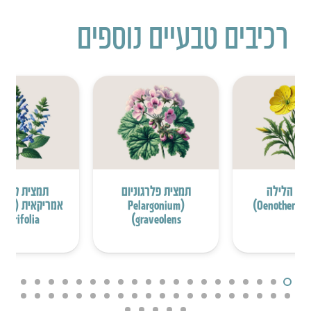
רכיבים טבעיים נוספים
 נר הלילה
תמצית פלרגוניום
תמצית קערו
(Pelargonium
אמריקאי
Iaterifolia)
graveolens)