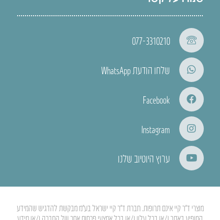
077-3310210
שלחו הודעת WhatsApp
Facebook
Instagram
ערוץ היוטיוב שלנו
מוצרי ד”ר קיי אינם תרופות. חברת ד”ר קיי ישראל בע”מ מבקשת להדגיש שהמידע
המופיע באתר ו/או בכל עלון ו/או בכל אמצעי פרסום אחר של החברה ו/או מידע