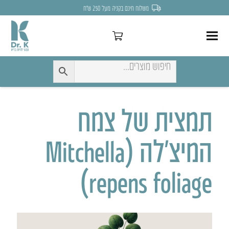
לחצו כאן להנחה של 7% לקניה הראשונה
תמצית של צמח
המיצ’לה (Mitchella
repens foliage)