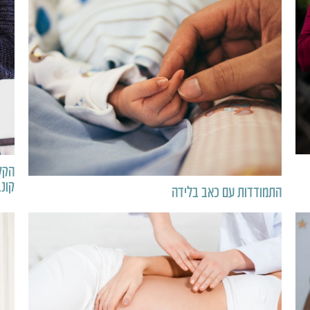
הקל
קונב
התמודדות עם כאב בלידה