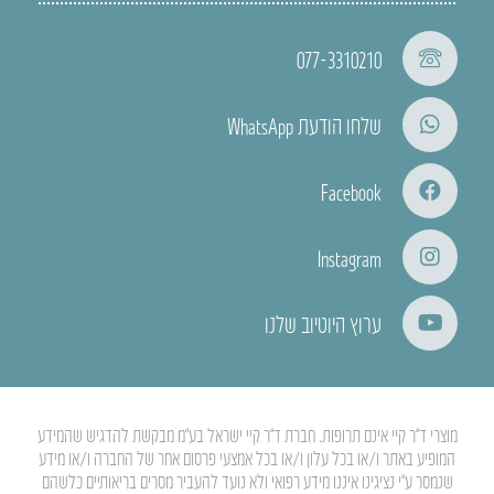
077-3310210
שלחו הודעת WhatsApp
Facebook
Instagram
ערוץ היוטיוב שלנו
מוצרי ד”ר קיי אינם תרופות. חברת ד”ר קיי ישראל בע”מ מבקשת להדגיש שהמידע
המופיע באתר ו/או בכל עלון ו/או בכל אמצעי פרסום אחר של החברה ו/או מידע
שנמסר ע”י נציגינו איננו מידע רפואי ולא נועד להעביר מסרים בריאותיים כלשהם