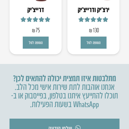
ירצ’יק ו​דרייצ’יק
​דרייצ’יק
דורג
5.00
מתוך 5
דורג
5.00
מתוך 5
₪
75
₪
130
הוספה לסל
הוספה לסל
מתלבטות איזו תמצית יכולה להתאים לכן?
אנחנו אוהבות לתת שירות אישי מכל הלב.
תוכלו להתייעץ איתנו בטלפון
,
בפייסבוק או ב-
WhatsApp בשעות הפעילות.
שלחו הודעה