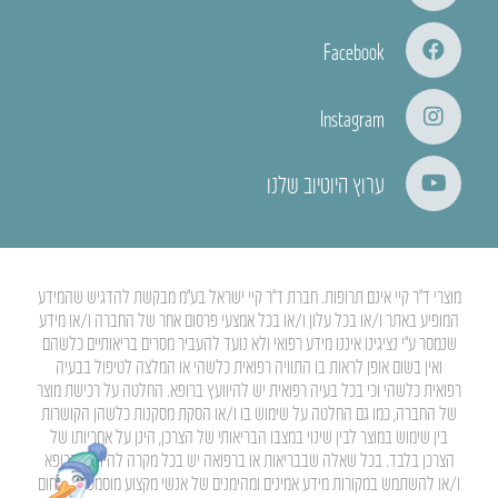
Facebook
Instagram
ערוץ היוטיוב שלנו
מוצרי ד”ר קיי אינם תרופות. חברת ד”ר קיי ישראל בע”מ מבקשת להדגיש שהמידע
המופיע באתר ו/או בכל עלון ו/או בכל אמצעי פרסום אחר של החברה ו/או מידע
שנמסר ע”י נציגינו איננו מידע רפואי ולא נועד להעביר מסרים בריאותיים כלשהם
ואין בשום אופן לראות בו התוויה רפואית כלשהי או המלצה לטיפול בבעיה
רפואית כלשהי וכי בכל בעיה רפואית יש להיוועץ ברופא. החלטה על רכישת מוצר
של החברה, כמו גם החלטה על שימוש בו ו/או הסקת מסקנות כלשהן הקושרות
בין שימוש במוצר לבין שינוי במצבו הבריאותי של הצרכן, הינן על אחריותו של
הצרכן בלבד. בכל שאלה שבבריאות או ברפואה יש בכל מקרה להיוועץ ברופא
ו/או להשתמש במקורות מידע אמינים ומהימנים של אנשי מקצוע מוסמכים בתחום