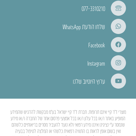
077-3310210
שלחו הודעת WhatsApp
Facebook
Instagram
ערוץ היוטיוב שלנו
מוצרי ד”ר קיי אינם תרופות. חברת ד”ר קיי ישראל בע”מ מבקשת להדגיש שהמידע
המופיע באתר ו/או בכל עלון ו/או בכל אמצעי פרסום אחר של החברה ו/או מידע
שנמסר ע”י נציגינו איננו מידע רפואי ולא נועד להעביר מסרים בריאותיים כלשהם
ואין בשום אופן לראות בו התוויה רפואית כלשהי או המלצה לטיפול בבעיה