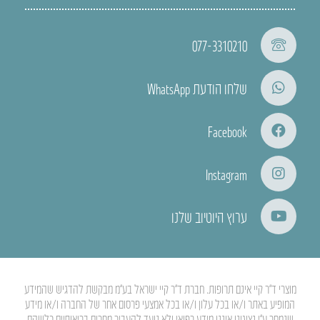
077-3310210
שלחו הודעת WhatsApp
Facebook
Instagram
ערוץ היוטיוב שלנו
מוצרי ד”ר קיי אינם תרופות. חברת ד”ר קיי ישראל בע”מ מבקשת להדגיש שהמידע
המופיע באתר ו/או בכל עלון ו/או בכל אמצעי פרסום אחר של החברה ו/או מידע
שנמסר ע”י נציגינו איננו מידע רפואי ולא נועד להעביר מסרים בריאותיים כלשהם