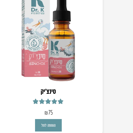
סינצ’יק
דורג
5.00
מתוך 5
₪
75
הוספה לסל